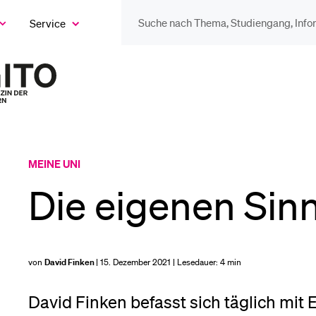
Service
eige
as
ix
DIE UNI FÜR…
BEL
ntermenü
Zur
Startseite
Schulklassen und
Vor
des
Lehrpersonen
Magazins
Bib
MEINE UNI
Studien­interessierte
Die eigenen Sin
Spo
Studierende
von
David Finken
| 15. Dezember 2021 | Lesedauer:
4 min
Men
David Finken befasst sich täglich mit