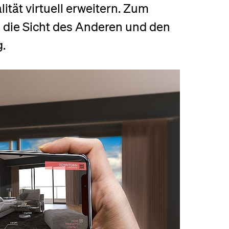
ität virtuell erweitern. Zum
eldung und Zulassung
g die Sicht des Anderen und den
.