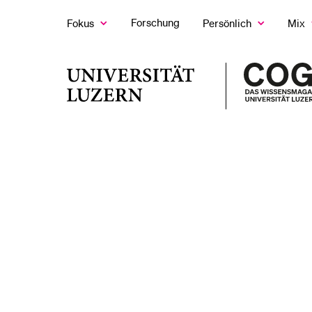
Forschung
Fokus
Persönlich
Mix
Zeige
Zeige
Z
das
das
d
Fokus
Persönlich
M
LETZTE SUCHEN
Untermenü
Untermenü
U
Universität
Sie haben noch keine Suche getätigt.
Luzern