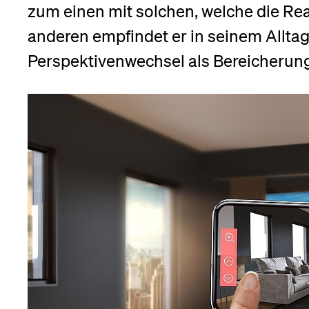
Forschende
zum einen mit solchen, welche die Real
Anm
anderen empfindet er in seinem Allta
Perspektivenwechsel als Bereicherung
Mitarbeitende
Alumni
Stellensuchende
Förderer