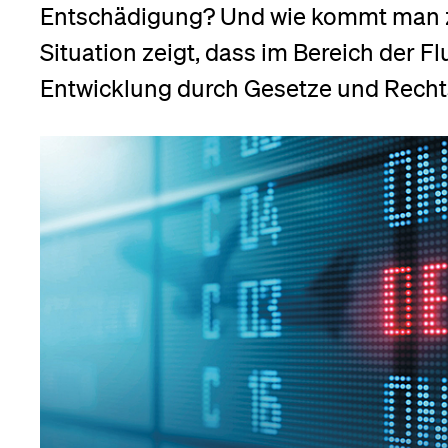
Forschende
Entschädigung? Und wie kommt man zu
Anm
Situation zeigt, dass im Bereich der F
Entwicklung durch Gesetze und Recht
Mitarbeitende
Alumni
Stellensuchende
Förderer