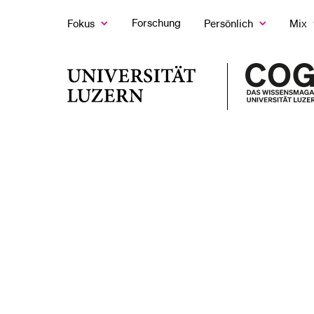
Forschung
Fokus
Persönlich
Mix
Zeige
Zeige
Z
das
das
d
Fokus
Persönlich
M
LETZTE SUCHEN
Untermenü
Untermenü
U
Universität
Sie haben noch keine Suche getätigt.
Luzern