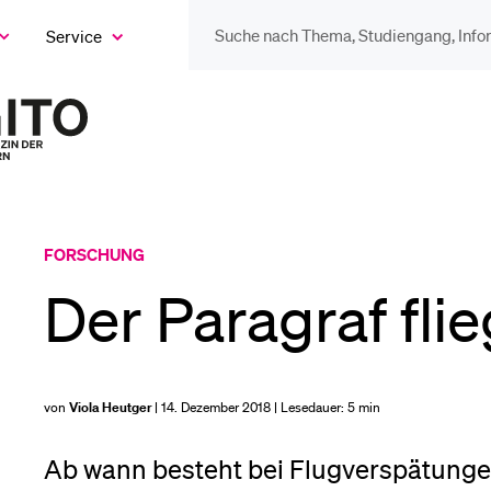
Service
eige
as
ix
DIE UNI FÜR…
BEL
ntermenü
Zur
Startseite
Schulklassen und
Vor
des
Lehrpersonen
Magazins
Bib
FORSCHUNG
Studien­interessierte
Der Paragraf flie
Spo
Studierende
von
Viola Heutger
| 14. Dezember 2018 | Lesedauer:
5 min
Men
Ab wann besteht bei Flugverspätunge