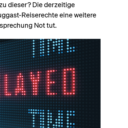
 dieser? Die derzeitige
eldung und Zulassung
luggast-Reiserechte eine weitere
sprechung Not tut.