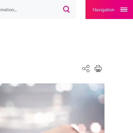
Open
main
Navigation
Suchdialog
navigation
öffnen
overlay
IEBTE INHALTE
lesungsverzeichnis
liothek
Teilen
Drucken
rtangebot
uplan Mensa