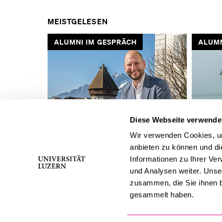
MEISTGELESEN
ALUMNI IM GESPRÄCH
ALUMN
VORHERIGE
Diese Webseite verwende
SLIDE
Wir verwenden Cookies, um
anbieten zu können und di
ANZEIGEN
«Karriere ist ein Weg – kein
«Entsche
Informationen zu Ihrer Ve
Sprung»
anzufan
und Analysen weiter. Unse
zusammen, die Sie ihnen b
gesammelt haben.