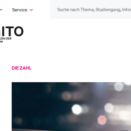
Service
eige
as
ix
DIE UNI FÜR…
BEL
ntermenü
Zur
Startseite
Schulklassen und
Vor
des
Lehrpersonen
Magazins
Bib
DIE ZAHL
Studien­interessierte
Spo
Studierende
Men