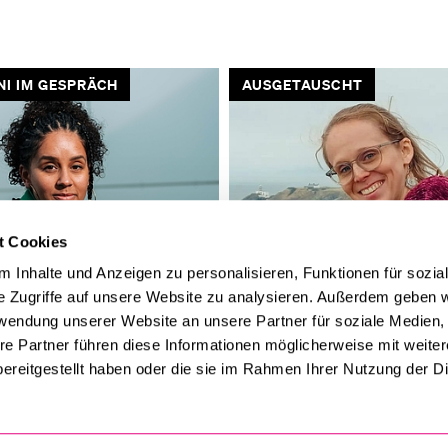
I IM GESPRÄCH
AUSGETAUSCHT
t Cookies
 Inhalte und Anzeigen zu personalisieren, Funktionen für sozia
e Zugriffe auf unsere Website zu analysieren. Außerdem geben w
idend ist der Mut,
«Busfahren in Irland ist ein
rwendung unserer Website an unsere Partner für soziale Medien
gen»
Abenteuer»
re Partner führen diese Informationen möglicherweise mit weite
ereitgestellt haben oder die sie im Rahmen Ihrer Nutzung der D