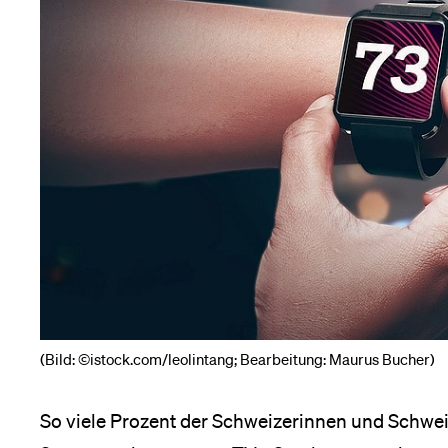
Forschende
Anm
Mitarbeitende
Alumni
Stellensuchende
(Bild: ©istock.com/leolintang; Bearbeitung: Maurus Bucher)
Förderer
So viele Prozent der Schweizerinnen und Schwei