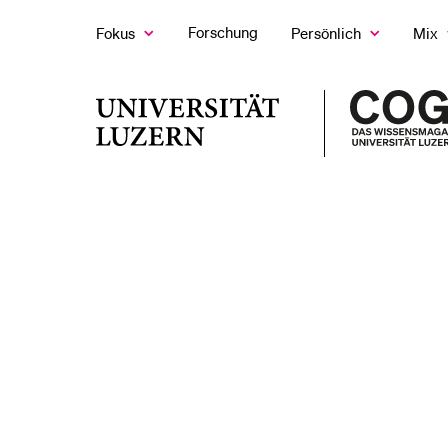
Forschung
Fokus
Persönlich
Mix
Zeige
Zeige
Z
das
das
d
Fokus
Persönlich
M
LETZTE SUCHEN
Untermenü
Untermenü
U
Universität
Sie haben noch keine Suche getätigt.
Luzern