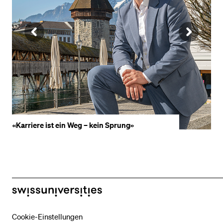
VORHERIGE
NÄ
SLIDE
SLI
ANZEIGEN
AN
«Karriere ist ein Weg – kein Sprung»
«
swissuniversities
Cookie-Einstellungen