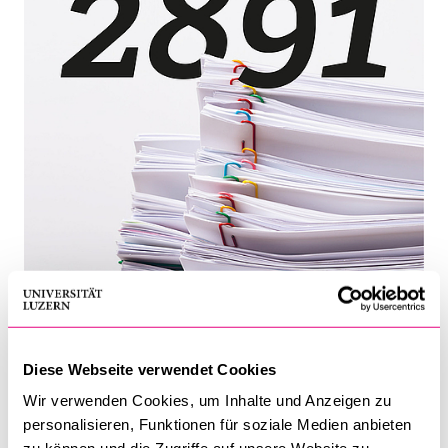
BELIEBTE INHALTE
Vorlesungsverzeichnis
Bibliothek
Sportangebot
Menuplan Mensa
Anmeldung und Zulassung
Diese Webseite verwendet Cookies
So viele Prüfungen wurden an der Rechtswissenschaftlichen
Wir verwenden Cookies, um Inhalte und Anzeigen zu
Fakultät im Herbstsemester 2018 abgelegt, wobei dieses
personalisieren, Funktionen für soziale Medien anbieten
Semester beispielhaft für andere steht. Getrennt nach