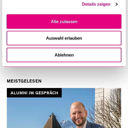
Studierenden genauso wie für all jene, welche die Prüfungen
Details zeigen
anschliessend korrigieren.
Alle zulassen
Stefan Bosshart
Auswahl erlauben
Stellvertretender Fakultätsmanager
Rechtswissenschaftliche Fakultät
Ablehnen
MEISTGELESEN
ALUMNI IM GESPRÄCH