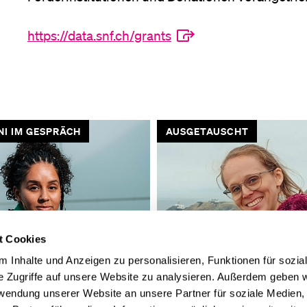
Medien
https://data.snf.ch/grants
I IM GESPRÄCH
AUSGETAUSCHT
t Cookies
 Inhalte und Anzeigen zu personalisieren, Funktionen für sozia
e Zugriffe auf unsere Website zu analysieren. Außerdem geben w
idend ist der Mut,
«Busfahren in Irland ist ein
rwendung unserer Website an unsere Partner für soziale Medien
gen»
Abenteuer»