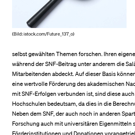
Forschende
Anm
Mitarbeitende
(Bild: istock.com/Future_137_o)
selbst gewählten Themen forschen. Ihren eigenen
Alumni
während der SNF-Beitrag unter anderem die Salär
Mitarbeitenden abdeckt. Auf dieser Basis können
eine wertvolle Förderung des akademi­schen 
Stellensuchende
mit SNF-Erfolgen verbunden ist, sind diese auch
Hochschulen bedeutsam, da dies in die Berechnun
Neben dem SNF, der auch noch in anderen Sparten
Förderer
Forschung auch mit universitären Eigenmitteln 
Förderinstitutio­nen und Donationen vorangetrie