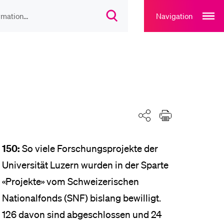
Open
main
Navigation
Suchdialog
navigation
öffnen
overlay
IEBTE INHALTE
lesungsverzeichnis
liothek
Teilen
Drucken
150:
So viele Forschungsprojekte der
rtangebot
Universität Luzern wurden in der Sparte
«Projekte» vom Schwei­zerischen
uplan Mensa
Nationalfonds (SNF) bislang bewilligt.
126 davon sind abgeschlossen und 24