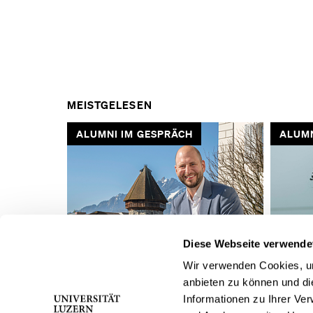
MEISTGELESEN
ALUMNI IM GESPRÄCH
ALUMN
VORHERIGE
Diese Webseite verwende
SLIDE
Wir verwenden Cookies, um
anbieten zu können und di
ANZEIGEN
«Karriere ist ein Weg – kein
«Entsche
Informationen zu Ihrer Ve
Sprung»
anzufan