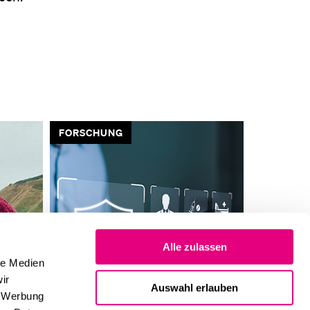
FORSCHUNG
VORGEST
NÄCHS
Alle zulassen
SLIDE
le Medien
ir
ANZEI
Auswahl erlauben
Krankenversicherung: «Das
«Ich bin ges
, Werbung
perfekte System gibt es nicht»
Kommende!