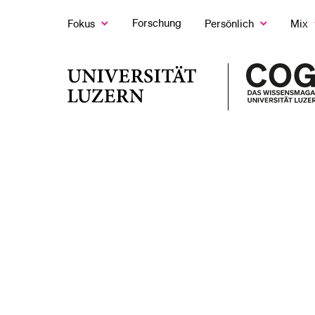
Forschung
Fokus
Persönlich
Mix
Zeige
Zeige
Z
das
das
d
Fokus
Persönlich
M
LETZTE SUCHEN
Untermenü
Untermenü
U
Universität
Sie haben noch keine Suche getätigt.
Luzern