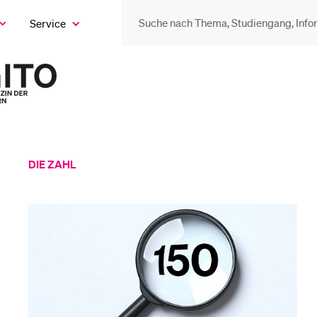
Service
eige
as
ix
DIE UNI FÜR…
BEL
ntermenü
Zur
Startseite
Schulklassen und
Vor
des
Lehrpersonen
Magazins
Bib
DIE ZAHL
Studien­interessierte
Spo
Studierende
Men