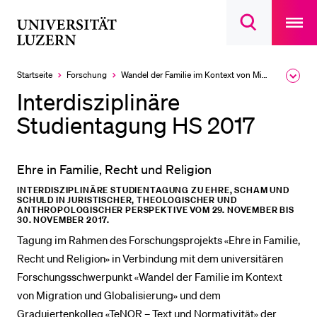
Open
main
Universität
Suchdialog
navigatio
LETZTE SUCHEN
öffnen
overlay
Luzern
Sie haben noch keine Suche getätigt.
Startseite
Forschung
Wandel der Familie im Kontext von Migration und Globalisierung, 2016–2022
Ausk
des
DIE UNI FÜR…
Interdisziplinäre
Brea
Men
Studientagung HS 2017
Schulklassen und Lehrpersonen
Studien­interessierte
Ehre in Familie, Recht und Religion
Studierende
INTERDISZIPLINÄRE STUDIENTAGUNG ZU EHRE, SCHAM UND
Forschende
SCHULD IN JURISTISCHER, THEOLOGISCHER UND
ANTHROPOLOGISCHER PERSPEKTIVE VOM 29. NOVEMBER BIS
Mitarbeitende
30. NOVEMBER 2017.
Tagung im Rahmen des Forschungsprojekts «Ehre in Familie,
Alumni
Recht und Religion» in Verbindung mit dem universitären
Stellensuchende
Forschungsschwerpunkt «Wandel der Familie im Kontext
Förderer
von Migration und Globalisierung» und dem
Graduiertenkolleg «TeNOR – Text und Normativität» der
Medien