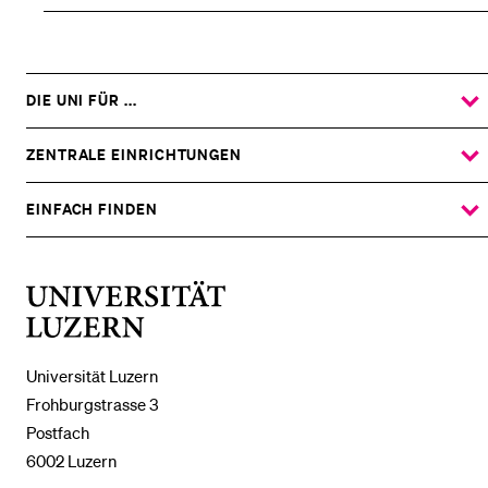
DIE UNI FÜR ...
ZEIGE
DAS
%1$S
UNTERMENÜ
ZENTRALE EINRICHTUNGEN
ZEIGE
DAS
%1$S
UNTERMENÜ
EINFACH FINDEN
ZEIGE
DAS
%1$S
UNTERMENÜ
Universität
Luzern
Universität Luzern
Frohburgstrasse 3
Postfach
6002 Luzern