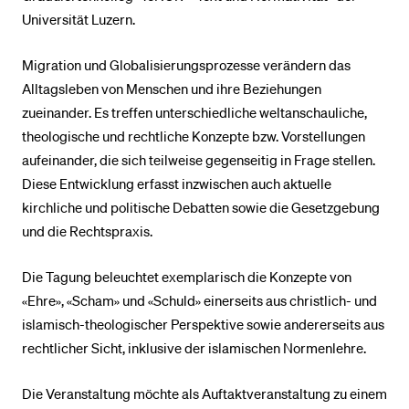
Universität Luzern.
BELIEBTE INHALTE
Migration und Globalisierungsprozesse verändern das
Vorlesungsverzeichnis
Alltagsleben von Menschen und ihre Beziehungen
zueinander. Es treffen unterschiedliche weltanschauliche,
Bibliothek
theologische und rechtliche Konzepte bzw. Vorstellungen
Sportangebot
aufeinander, die sich teilweise gegenseitig in Frage stellen.
Menuplan Mensa
Diese Entwicklung erfasst inzwischen auch aktuelle
kirchliche und politische Debatten sowie die Gesetzgebung
Anmeldung und Zulassung
und die Rechtspraxis.
Die Tagung beleuchtet exemplarisch die Konzepte von
«Ehre», «Scham» und «Schuld» einerseits aus christlich- und
islamisch-theologischer Perspektive sowie andererseits aus
rechtlicher Sicht, inklusive der islamischen Normenlehre.
Die Veranstaltung möchte als Auftaktveranstaltung zu einem