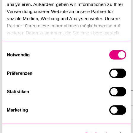
analysieren. Außerdem geben wir Informationen zu Ihrer
Verwendung unserer Website an unsere Partner für
soziale Medien, Werbung und Analysen weiter. Unsere
Partner führen diese Informationen möglicherweise mit
weiteren Daten zusammen, die Sie ihnen bereitgestellt
haben oder die sie im Rahmen Ihrer Nutzung der Dienste
gesammelt haben.
Einwilligungsauswahl
Notwendig
Präferenzen
Wandel der Familie im Kontext von Migration und Globalisierung, 2016–
2022
Statistiken
Aktivitäten
Marketing
Interdisziplinäre Tagung FS 2022
Hauptseminar HS 2021