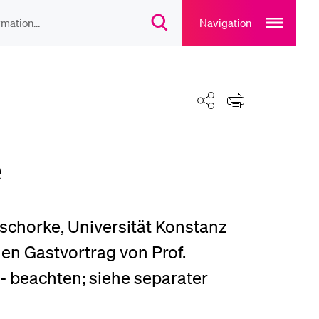
Open
main
Navigation
Suchdialog
navigation
öffnen
overlay
IEBTE INHALTE
Kalender
Teilen
Drucken
lesungsverzeichnis
e
liothek
rtangebot
oschorke, Universität Konstanz
en Gastvortrag von Prof.
 - beachten; siehe separater
uplan Mensa