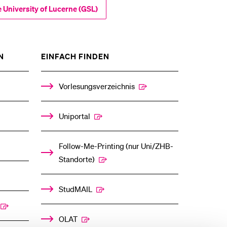
 University of Lucerne (GSL)
ZEIGE
ZEIGE
N
EINFACH FINDEN
DAS
DAS
%1$S
%1$S
UNTERMENÜ
UNTERMENÜ
Vorlesungsverzeichnis
Uniportal
Follow-Me-Printing­ ­(nur Uni/ZHB-
Standorte)
StudMAIL
OLAT