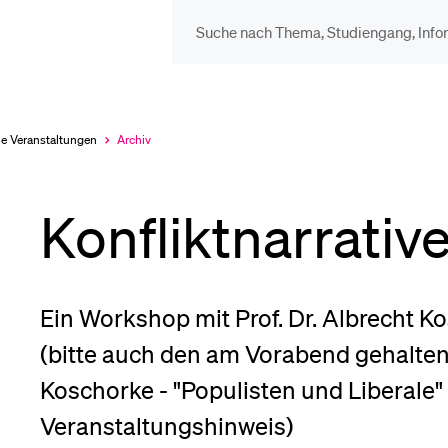
DIE UNI FÜR…
BEL
Schulklassen und
Vor
le Veranstaltungen
Archiv
Aktuell
ausgewählt
Lehrpersonen
Konfliktnarrativ
Bib
Studien­interessierte
Spo
Ein Workshop mit Prof. Dr. Albrecht K
(bitte auch den am Vorabend gehalten
Studierende
Koschorke - "Populisten und Liberale"
Men
Veranstaltungshinweis)