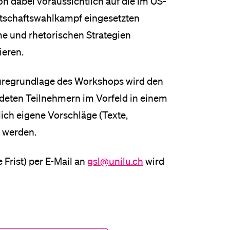
on dabei voraussichtlich auf die im US-
tschafts­wahl­kampf eingesetzten
e und rhetorischen Strategien
e­ren.
üregrundlage des Workshops wird den
eten Teil­neh­mern im Vorfeld in einem
ich eigene Vor­schläge (Texte,
 werden.
Frist) per E-Mail an
gsl@unilu.ch
wird