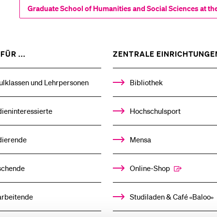
Graduate School of Humanities and Social Sciences at the
ZEIGE
FÜR ...
ZENTRALE EINRICHTUNGE
DAS
%1$S
UNTERMENÜ
ulklassen und Lehrpersonen
Bibliothek
ieninteressierte
Hochschulsport
dierende
Mensa
schende
Online-Shop
arbeitende
Studiladen & Café «Baloo»