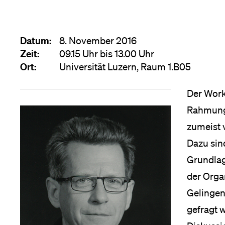
Forschende
Anm
Datum:
8. November 2016
Mitarbeitende
Zeit:
09.15 Uhr bis 13.00 Uhr
Ort:
Universität Luzern, Raum 1.B05
Der Work
Alumni
Rahmunge
zumeist 
Dazu sin
Stellensuchende
Grundlage
der Orga
Gelingen
Förderer
gefragt 