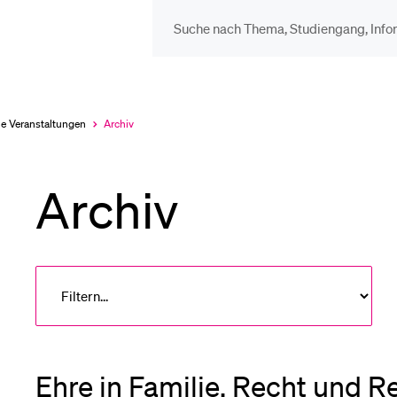
DIE UNI FÜR…
BEL
Schulklassen und
Vor
le Veranstaltungen
Archiv
Aktuell
ausgewählt
Lehrpersonen
Archiv
Bib
Studien­interessierte
Spo
Studierende
Men
Ehre in Familie, Recht und Re