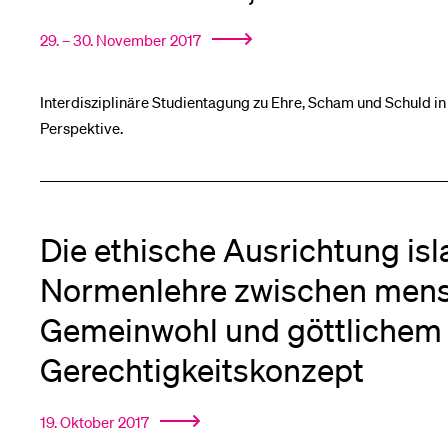
Forschende
Anm
29. – 30. November 2017
Mitarbeitende
Interdisziplinäre Studientagung zu Ehre, Scham und Schuld in 
Perspektive.
Alumni
Die ethische Ausrichtung is
Normenlehre zwischen men
Stellensuchende
Gemeinwohl und göttlichem
Gerechtigkeitskonzept
Förderer
19. Oktober 2017