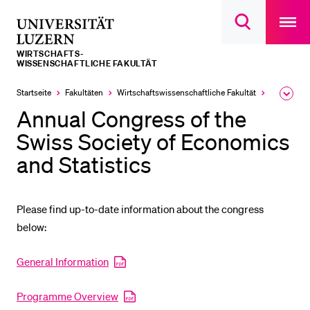
Open
main
Universität
Suchdialog
navigatio
LETZTE SUCHEN
öffnen
overlay
Luzern
WIRTSCHAFTS­­­
Sie haben noch keine Suche getätigt.
WISSENSCHAFTLICHE FAKULTÄT
DIE UNI FÜR…
Startseite
Fakultäten
Wirtschafts­wissenschaftliche Fakultät
Veranstalt
Ausk
des
Annual Congress of the
Schulklassen und Lehrpersonen
Brea
Men
Swiss Society of Economics
Studien­interessierte
and Statistics
Studierende
Forschende
Please find up-to-date information about the congress
Mitarbeitende
below:
Alumni
Stellensuchende
General Information
Förderer
Programme Overview
Medien