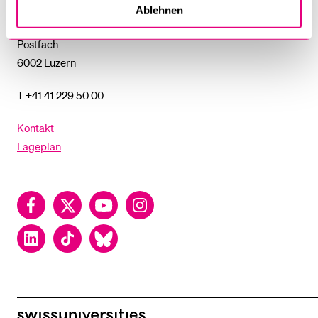
Universität Luzern
Ablehnen
Frohburgstrasse 3
Postfach
6002 Luzern
T +41 41 229 50 00
Kontakt
Lageplan
Facebook
Twitter
YouTube
Instagram
LinkedIn
TikTok
Bluesky