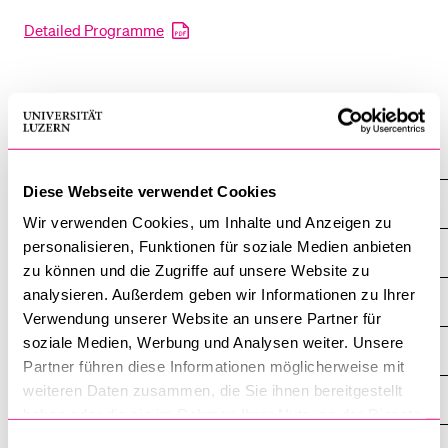
Detailed Programme
BELIEBTE INHALTE
Vorlesungsverzeichnis
Bibliothek
Wirtschafts­wissenschaftliche Fakultät
Sportangebot
Diese Webseite verwendet Cookies
Menuplan Mensa
Veranstaltungen
Wir verwenden Cookies, um Inhalte und Anzeigen zu
Anmeldung und Zulassung
personalisieren, Funktionen für soziale Medien anbieten
Übersicht
zu können und die Zugriffe auf unsere Website zu
analysieren. Außerdem geben wir Informationen zu Ihrer
Diplomfeiern
Verwendung unserer Website an unsere Partner für
soziale Medien, Werbung und Analysen weiter. Unsere
External Lectures
Partner führen diese Informationen möglicherweise mit
weiteren Daten zusammen, die Sie ihnen bereitgestellt
Infoveranstaltungen
haben oder die sie im Rahmen Ihrer Nutzung der Dienste
gesammelt haben.
Einwilligungsauswahl