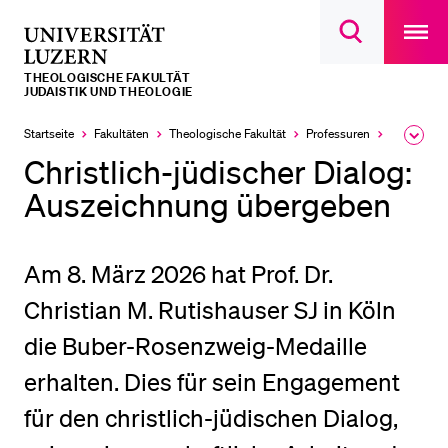
Open
main
Universität
Suchdialog
navigatio
LETZTE SUCHEN
öffnen
overlay
Luzern
THEOLOGISCHE FAKULTÄT
Sie haben noch keine Suche getätigt.
JUDAISTIK UND THEOLOGIE
DIE UNI FÜR…
Startseite
Fakultäten
Theologische Fakultät
Professuren
Judaistik 
Ausk
des
Christlich-jüdischer Dialog:
Schulklassen und Lehrpersonen
Brea
Men
Auszeichnung übergeben
Studien­interessierte
Studierende
Am 8. März 2026 hat Prof. Dr.
Forschende
Christian M. Rutishauser SJ in Köln
Mitarbeitende
Alumni
die Buber-Rosenzweig-Medaille
Stellensuchende
erhalten. Dies für sein Engagement
Förderer
für den christlich-jüdischen Dialog,
Medien