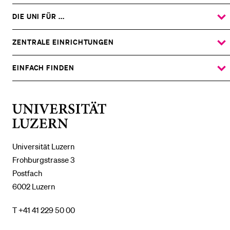
DIE UNI FÜR ...
ZEIGE
DAS
%1$S
UNTERMENÜ
ZENTRALE EINRICHTUNGEN
ZEIGE
DAS
%1$S
UNTERMENÜ
EINFACH FINDEN
ZEIGE
DAS
%1$S
UNTERMENÜ
Universität
Luzern
Universität Luzern
Frohburgstrasse 3
Postfach
6002 Luzern
T +41 41 229 50 00