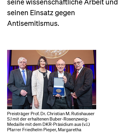
seine wissenschaftliche Arbeit und
seinen Einsatz gegen
BELIEBTE INHALTE
Antisemitismus.
Vorlesungsverzeichnis
Bibliothek
Sportangebot
Menuplan Mensa
Anmeldung und Zulassung
Preisträger Prof. Dr. Christian M. Rutishauser
SJ mit der erhaltenen Buber-Rosenzweig-
Medaille mit dem DKR-Präsidium aus (v.l.)
Pfarrer Friedhelm Pieper, Margaretha