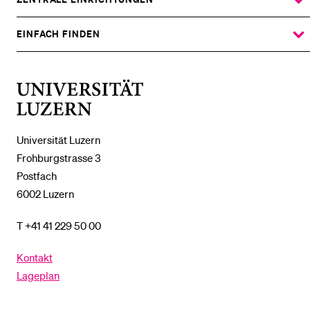
ZEIGE
DAS
%1$S
UNTERMENÜ
EINFACH FINDEN
ZEIGE
DAS
%1$S
UNTERMENÜ
Universität
Luzern
Universität Luzern
Frohburgstrasse 3
Postfach
6002 Luzern
T +41 41 229 50 00
Kontakt
Lageplan