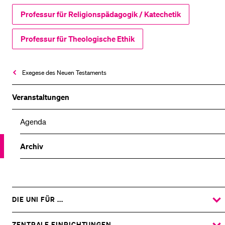
Professur für Religionspädagogik / Katechetik
Professur für Theologische Ethik
Exegese des Neuen Testaments
Veranstaltungen
Agenda
Archiv
DIE UNI FÜR ...
ZEIGE
DAS
%1$S
UNTERMENÜ
ZENTRALE EINRICHTUNGEN