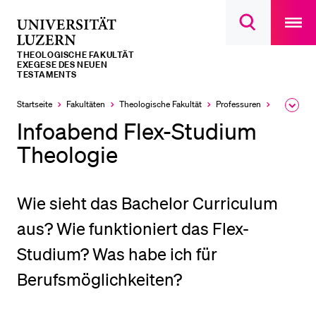
Open
main
Universität
Suchdialog
navigatio
LETZTE SUCHEN
öffnen
overlay
Luzern
THEOLOGISCHE FAKULTÄT
Sie haben noch keine Suche getätigt.
EXEGESE DES NEUEN
TESTAMENTS
DIE UNI FÜR…
Startseite
Fakultäten
Theologische Fakultät
Professuren
Exegese d
Ausk
Schulklassen und Lehrpersonen
des
Infoabend Flex-Studium
Brea
Studien­interessierte
Men
Theologie
Studierende
Forschende
Wie sieht das Bachelor Curriculum
Mitarbeitende
aus? Wie funktioniert das Flex-
Alumni
Studium? Was habe ich für
Stellensuchende
Berufsmöglichkeiten?
Förderer
Medien