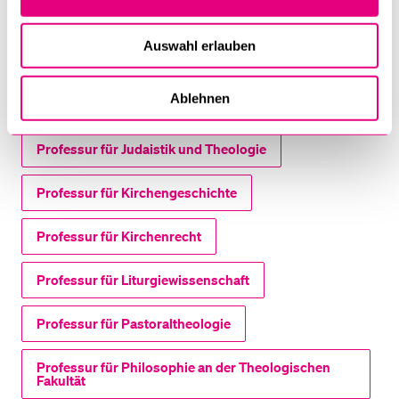
Professur für Exegese des Neuen Testaments
Auswahl erlauben
Professur für Fundamentaltheologie
Ablehnen
Professur für Islamische Theologie
Professur für Judaistik und Theologie
Professur für Kirchengeschichte
Professur für Kirchenrecht
Professur für Liturgiewissenschaft
Professur für Pastoraltheologie
Professur für Philosophie an der Theologischen
Fakultät