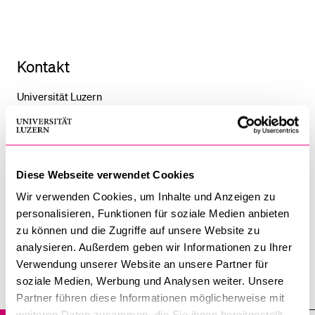
BELIEBTE INHALTE
Kontakt
Vorlesungsverzeichnis
Bibliothek
Universität Luzern
Theologische Fakultät
Sportangebot
Frohburgstrasse 3
Menuplan Mensa
Postfach 4466
Anmeldung und Zulassung
6002 Luzern
Diese Webseite verwendet Cookies
Wir verwenden Cookies, um Inhalte und Anzeigen zu
tf@unilu.ch
personalisieren, Funktionen für soziale Medien anbieten
zu können und die Zugriffe auf unsere Website zu
analysieren. Außerdem geben wir Informationen zu Ihrer
Verwendung unserer Website an unsere Partner für
soziale Medien, Werbung und Analysen weiter. Unsere
Professuren
Partner führen diese Informationen möglicherweise mit
weiteren Daten zusammen, die Sie ihnen bereitgestellt