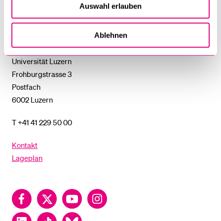
%1$S
Auswahl erlauben
UNTERMENÜ
Universität
Ablehnen
Luzern
Universität Luzern
Frohburgstrasse 3
Postfach
6002 Luzern
T +41 41 229 50 00
Kontakt
Lageplan
Facebook
Twitter
YouTube
Instagram
LinkedIn
TikTok
Bluesky