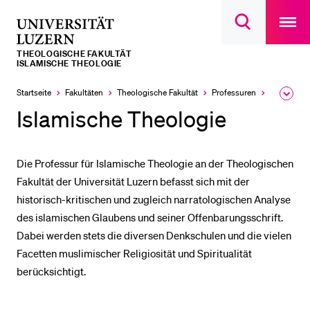
Open
main
Universität
Suchdialog
navigatio
LETZTE SUCHEN
öffnen
overlay
Luzern
THEOLOGISCHE FAKULTÄT
Sie haben noch keine Suche getätigt.
ISLAMISCHE THEOLOGIE
DIE UNI FÜR…
Startseite
Fakultäten
Theologische Fakultät
Professuren
Islamische
Ausk
Aktuell
des
ausgewähl
Islamische Theologie
Schulklassen und Lehrpersonen
Brea
Men
Studien­interessierte
Die Professur für Islamische Theologie an der Theologischen
Studierende
Fakultät der Universität Luzern befasst sich mit der
Forschende
historisch-kritischen und zugleich narratologischen Analyse
Mitarbeitende
des islamischen Glaubens und seiner Offenbarungsschrift.
Dabei werden stets die diversen Denkschulen und die vielen
Alumni
Facetten muslimischer Religiosität und Spiritualität
Stellensuchende
berücksichtigt.
Förderer
Medien