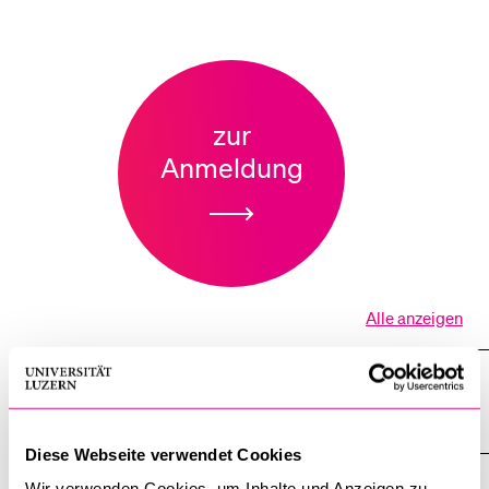
zur
Anmeldung
Alle anzeigen
Alle
Sektionen
des
Details zur Fachtagung Religiöse
Akkordeo
öffnen
Erwachsenenbildung
Diese Webseite verwendet Cookies
Wir verwenden Cookies, um Inhalte und Anzeigen zu