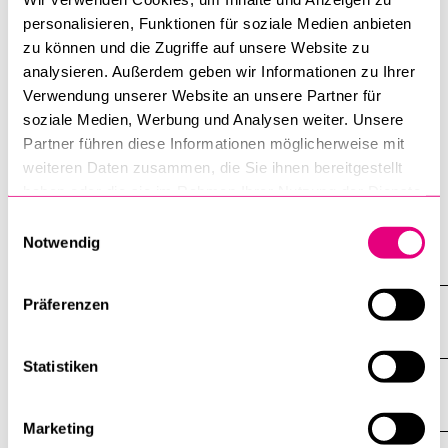
personalisieren, Funktionen für soziale Medien anbieten
zu können und die Zugriffe auf unsere Website zu
analysieren. Außerdem geben wir Informationen zu Ihrer
Verwendung unserer Website an unsere Partner für
soziale Medien, Werbung und Analysen weiter. Unsere
Partner führen diese Informationen möglicherweise mit
weiteren Daten zusammen, die Sie ihnen bereitgestellt
haben oder die sie im Rahmen Ihrer Nutzung der Dienste
gesammelt haben.
Einwilligungsauswahl
Notwendig
Alle anzeigen
Alle
Sektionen
Präferenzen
des
Mitarbeitende Fachzentrum
Akkordeo
öffnen
Statistiken
Details zum Fachzentrum
Marketing