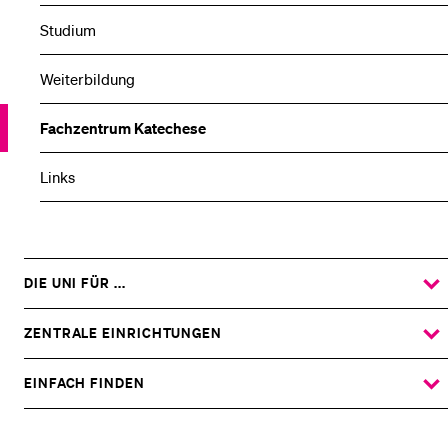
Studium
Weiterbildung
Fachzentrum Katechese
Links
DIE UNI FÜR ...
ZEIGE
DAS
%1$S
UNTERMENÜ
ZENTRALE EINRICHTUNGEN
ZEIGE
DAS
%1$S
UNTERMENÜ
EINFACH FINDEN
ZEIGE
DAS
%1$S
UNTERMENÜ