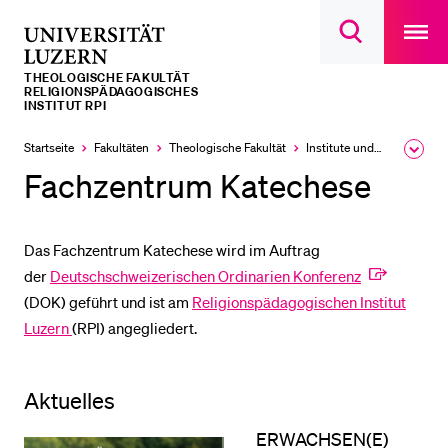
Open
main
Universität
Suchdialog
navigatio
LETZTE SUCHEN
öffnen
overlay
Luzern
THEOLOGISCHE FAKULTÄT
Sie haben noch keine Suche getätigt.
RELIGIONSPÄDAGOGISCHES
INSTITUT RPI
DIE UNI FÜR…
Startseite
Fakultäten
Theologische Fakultät
Institute und Forschungsstellen
Ausk
Schulklassen und Lehrpersonen
des
Fachzentrum Katechese
Brea
Studien­interessierte
Men
Studierende
Das Fachzentrum Katechese wird im Auftrag
Forschende
der
Deutschschweizerischen Ordinarien Konferenz
(DOK) geführt und ist am
Religionspädagogischen Institut
Mitarbeitende
Luzern
(RPI) angegliedert.
Alumni
Stellensuchende
Aktuelles
Förderer
ERWACHSEN(E)
Medien