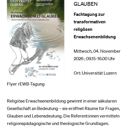
GLAUBEN
Fachtagung zur
BELIEBTE INHALTE
transformativen
Vorlesungsverzeichnis
religösen
Erwachsenenbildung
Bibliothek
Sportangebot
Mittwoch, 04. November
Menuplan Mensa
2026 ; 09.15-16.00 Uhr
Anmeldung und Zulassung
Ort: Universität Luzern
Flyer rEWB-Tagung
Religiöse Erwachsenenbildung gewinnt in einer säkularen
Gesellschaft an Bedeutung – sie eröffnet Räume für Fragen,
Glauben und Lebensdeutung. Die Referent:innen vermitteln
religionspädagogische und theologische Grundlagen.