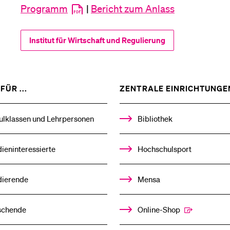
Programm
|
Bericht zum Anlass
Institut für Wirtschaft und Regulierung
ZEIGE
FÜR ...
ZENTRALE EINRICHTUNGE
DAS
%1$S
UNTERMENÜ
ulklassen und Lehrpersonen
Bibliothek
ieninteressierte
Hochschulsport
dierende
Mensa
schende
Online-Shop