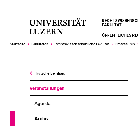
RECHTS­­WISSENS
Universität
FAKULTÄT
LETZTE SUCHEN
Luzern
ÖFFENTLICHES R
Sie haben noch keine Suche getätigt.
Startseite
Fakultäten
Rechtswissenschaftliche Fakultät
Professuren
Rütsche Bernhard
Veranstaltungen
Agenda
Archiv