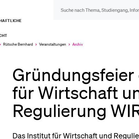
CHAFTLICHE
DIE UNI FÜR…
BEL
ECHT
Schulklassen und
Vor
Rütsche Bernhard
Veranstaltungen
Archiv
Aktuell
ausgewählt
Lehrpersonen
Gründungsfeier d
Bib
Studien­interessierte
für Wirtschaft u
Spo
Regulierung WI
Studierende
Men
Das Institut für Wirtschaft und Regul