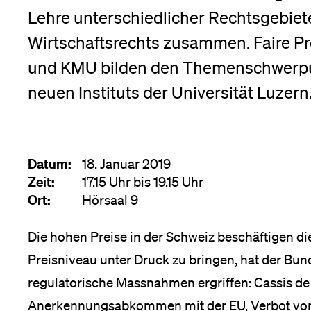
Forschende
Lehre unterschiedlicher Rechtsgebiet
Anm
Wirtschaftsrechts zusammen. Faire P
und KMU bilden den Themenschwerpu
Mitarbeitende
neuen Instituts der Universität Luzern
Alumni
Datum:
18. Januar 2019
Zeit:
17.15 Uhr bis 19.15 Uhr
Ort:
Hörsaal 9
Stellensuchende
Die hohen Preise in der Schweiz beschäftigen die
Preisniveau unter Druck zu bringen, hat der Bu
Förderer
regulatorische Massnahmen ergriffen: Cassis de 
Anerkennungsabkommen mit der EU, Verbot von