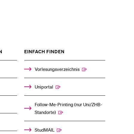
ZEIGE
ZEIGE
N
EINFACH FINDEN
DAS
DAS
%1$S
%1$S
UNTERMENÜ
UNTERMENÜ
Vorlesungsverzeichnis
Uniportal
Follow-Me-Printing­ ­(nur Uni/ZHB-
Standorte)
StudMAIL