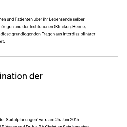
nen und Patienten über ihr Lebensende selber
igen und der Institutionen (Kliniken, Heime,
diese grundlegenden Fragen aus interdisziplinärer
rt.
nation der
r Spitalplanungen" wird am 25. Juni 2015
d Rütsche und Dr. iur. RA Christian Schuhmacher