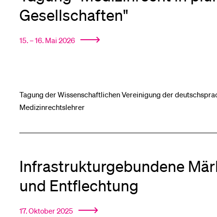
Forschende
Anm
Gesellschaften"
15. – 16. Mai 2026
Mitarbeitende
Tagung der Wissenschaftlichen Vereinigung der deutschspra
Alumni
Medizinrechtslehrer
Stellensuchende
Infrastrukturgebundene Mär
und Entflechtung
Förderer
17. Oktober 2025