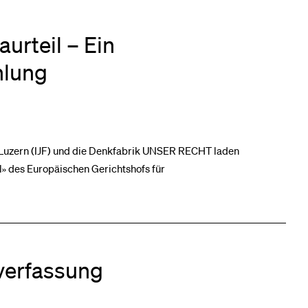
urteil – Ein
hlung
ät Luzern (IJF) und die Denkfabrik UNSER RECHT laden
» des Europäischen Gerichtshofs für
verfassung