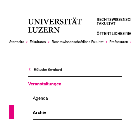
RECHTS­­WISSENS
Universität
FAKULTÄT
LETZTE SUCHEN
Luzern
ÖFFENTLICHES R
Sie haben noch keine Suche getätigt.
Startseite
Fakultäten
Rechtswissenschaftliche Fakultät
Professuren
Rütsche Bernhard
Veranstaltungen
Agenda
Archiv