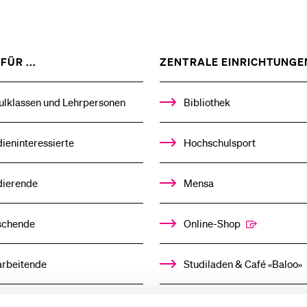
Forschende
Anm
ZEIGE
FÜR ...
ZENTRALE EINRICHTUNGE
Mitarbeitende
DAS
%1$S
UNTERMENÜ
ulklassen und Lehrpersonen
Bibliothek
Alumni
ieninteressierte
Hochschulsport
dierende
Mensa
Stellensuchende
schende
Online-Shop
arbeitende
Studiladen & Café «Baloo»
Förderer
mni
Kindertagesstätte