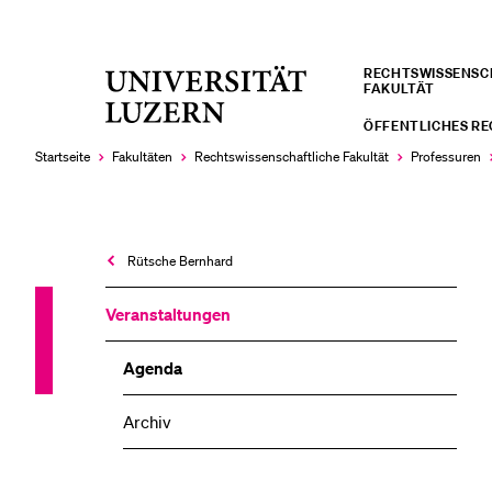
RECHTS­­WISSENS
Universität
FAKULTÄT
LETZTE SUCHEN
Luzern
ÖFFENTLICHES R
Sie haben noch keine Suche getätigt.
Startseite
Fakultäten
Rechtswissenschaftliche Fakultät
Professuren
Rütsche Bernhard
Veranstaltungen
Agenda
Archiv