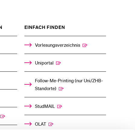
eldung und Zulassung
ZEIGE
ZEIGE
N
EINFACH FINDEN
DAS
DAS
%1$S
%1$S
UNTERMENÜ
UNTERMENÜ
Vorlesungsverzeichnis
Uniportal
Follow-Me-Printing­ ­(nur Uni/ZHB-
Standorte)
StudMAIL
OLAT