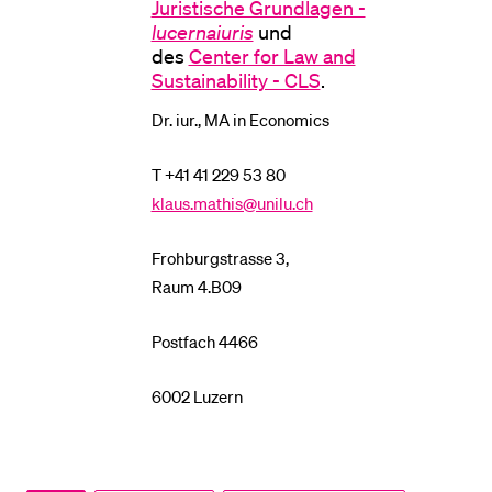
Juristische Grundlagen -
lucernaiuris
und
des
Center for Law and
BELIEBTE INHALTE
Sustainability - CLS
.
Vorlesungsverzeichnis
Dr. iur., MA in Economics
Bibliothek
T +41 41 229 53 80
Sportangebot
klaus.mathis@unilu.ch
Menuplan Mensa
Anmeldung und Zulassung
Frohburgstrasse 3,
Raum 4.B09
Postfach 4466
6002 Luzern