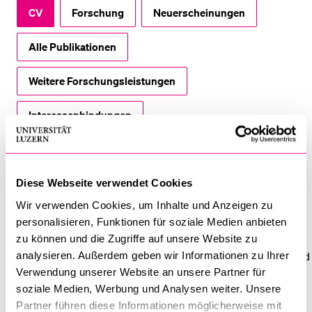
CV
Forschung
Neuerscheinungen
Alle Publikationen
Weitere Forschungsleistungen
Interessenbindungen
CV
Diese Webseite verwendet Cookies
Klaus Mathis ist im Kanton Zug aufgewachsen und studierte an
Wir verwenden Cookies, um Inhalte und Anzeigen zu
der Universität Zürich Volkswirtschaftslehre und
personalisieren, Funktionen für soziale Medien anbieten
Rechtswissenschaften. Er war Assistent für Rechtsphilosophie
zu können und die Zugriffe auf unsere Website zu
analysieren. Außerdem geben wir Informationen zu Ihrer
am Rechtswissenschaftlichen Institut der Universität Zürich und
Verwendung unserer Website an unsere Partner für
verfasste seine Dissertation zum Thema "
Effizienz statt
soziale Medien, Werbung und Analysen weiter. Unsere
Gerechtigkeit? Auf der Suche nach den philosophischen
Partner führen diese Informationen möglicherweise mit
Grundlagen der Ökonomischen Analyse des Rechts
" (1.