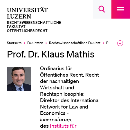
Open
main
Universität
Suchdialog
navigatio
LETZTE SUCHEN
öffnen
overlay
Luzern
RECHTS­­WISSENSCHAFTLICHE
Sie haben noch keine Suche getätigt.
FAKULTÄT
ÖFFENTLICHES RECHT
DIE UNI FÜR…
Startseite
Fakultäten
Rechtswissenschaftliche Fakultät
Professuren
Ausk
Schulklassen und Lehrpersonen
des
Prof. Dr. Klaus Mathis
Brea
Studien­interessierte
Men
Ordinarius für
Studierende
Öffentliches Recht, Recht
Forschende
der nachhaltigen
Wirtschaft und
Mitarbeitende
Rechtsphilosophie;
Alumni
Direktor des International
Network for Law and
Stellensuchende
Economics -
Förderer
lucernaforum
,
des
Instituts für
Medien