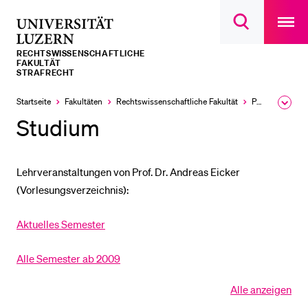
Open
main
Universität
Suchdialog
navigatio
LETZTE SUCHEN
öffnen
overlay
Luzern
RECHTS­­WISSENSCHAFTLICHE
Sie haben noch keine Suche getätigt.
FAKULTÄT
STRAFRECHT
DIE UNI FÜR…
Startseite
Fakultäten
Rechtswissenschaftliche Fakultät
Professuren
Ausk
Schulklassen und Lehrpersonen
des
Studium
Brea
Studien­interessierte
Men
Studierende
Lehrveranstaltungen von Prof. Dr. Andreas Eicker
Forschende
(Vorlesungsverzeichnis):
Mitarbeitende
Aktuelles Semester
Alumni
Stellensuchende
Alle Semester ab 2009
Förderer
Alle anzeigen
Alle
Medien