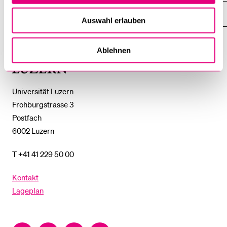
DAS
%1$S
UNTERMENÜ
EINFACH FINDEN
ZEIGE
Auswahl erlauben
DAS
%1$S
UNTERMENÜ
Ablehnen
Universität
Luzern
Universität Luzern
Frohburgstrasse 3
Postfach
6002 Luzern
T +41 41 229 50 00
Kontakt
Lageplan