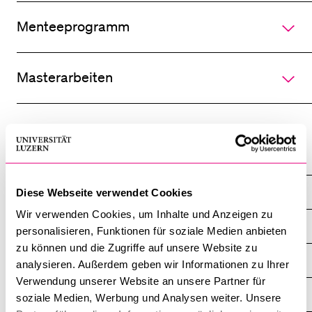
Sektionen
des
Menteeprogramm
Akkordeo
BELIEBTE INHALTE
öffnen
Vorlesungsverzeichnis
Masterarbeiten
Bibliothek
Sportangebot
Menuplan Mensa
Professuren
Anmeldung und Zulassung
Eicker Andreas
Diese Webseite verwendet Cookies
Wir verwenden Cookies, um Inhalte und Anzeigen zu
Übersicht
personalisieren, Funktionen für soziale Medien anbieten
zu können und die Zugriffe auf unsere Website zu
News
analysieren. Außerdem geben wir Informationen zu Ihrer
Verwendung unserer Website an unsere Partner für
Veranstaltungen
soziale Medien, Werbung und Analysen weiter. Unsere