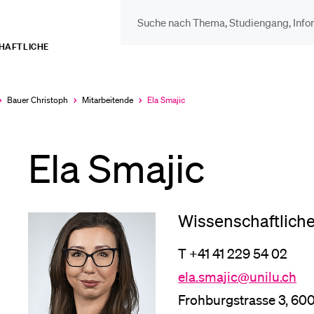
CHAFTLICHE
DIE UNI FÜR…
BEL
Schulklassen und
Vor
Bauer Christoph
Mitarbeitende
Ela Smajic
Aktuell
ausgewählt
Lehrpersonen
Ela Smajic
Bib
Studien­interessierte
Spo
Wissenschaftliche
Studierende
T +41 41 229 54 02
Men
ela.smajic
@unilu.ch
Frohburgstrasse 3, 60