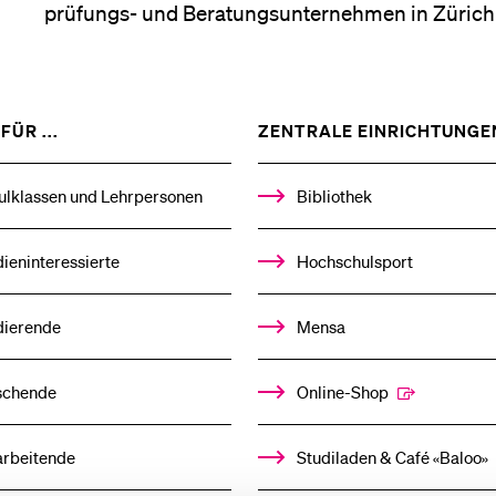
prüfungs- und Beratungsunternehmen in Zürich
Medien
ZEIGE
FÜR ...
ZENTRALE EINRICHTUNGE
DAS
%1$S
UNTERMENÜ
ulklassen und Lehrpersonen
Bibliothek
ieninteressierte
Hochschulsport
dierende
Mensa
schende
Online-Shop
arbeitende
Studiladen & Café «Baloo»