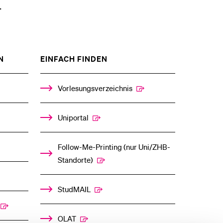
.
ZEIGE
ZEIGE
N
EINFACH FINDEN
DAS
DAS
%1$S
%1$S
UNTERMENÜ
UNTERMENÜ
Vorlesungsverzeichnis
Uniportal
Follow-Me-Printing­ ­(nur Uni/ZHB-
Standorte)
StudMAIL
OLAT