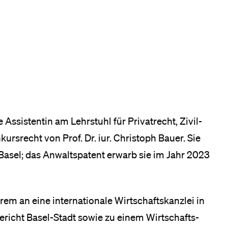
eldung und Zulassung
Assistentin am Lehrstuhl für Privatrecht, Zivil­
rsrecht von Prof. Dr. iur. Christoph Bauer. Sie
 Basel; das Anwaltspatent erwarb sie im Jahr 2023
erem an eine internationale Wirtschaftskanzlei in
gericht Basel-Stadt sowie zu einem Wirtschafts­