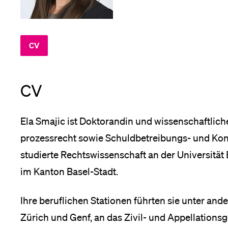
Forschende
Anm
CV
Mitarbeitende
CV
Alumni
Ela Smajic ist Doktorandin und wissenschaftliche 
prozess­recht sowie Schuldbetreibungs- und Konku
Stellensuchende
studierte Rechtswissenschaft an der Universität
im Kanton Basel-Stadt.
Ihre beruflichen Stationen führten sie unter and
Förderer
Zürich und Genf, an das Zivil- und Appellations