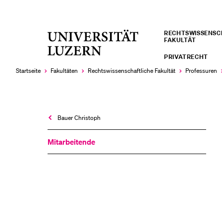
RECHTS­­WISSENS
Universität
FAKULTÄT
LETZTE SUCHEN
Luzern
PRIVATRECHT
Sie haben noch keine Suche getätigt.
Startseite
Fakultäten
Rechtswissenschaftliche Fakultät
Professuren
Bauer Christoph
Mitarbeitende