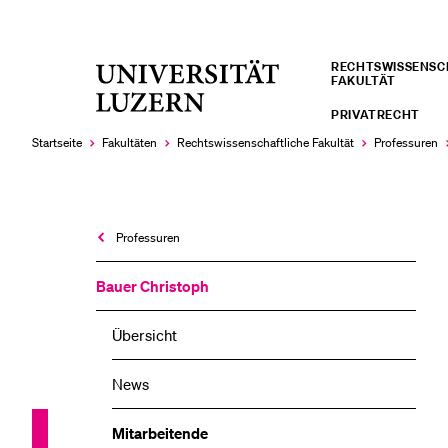
RECHTS­­WISSENS
Universität
FAKULTÄT
LETZTE SUCHEN
Luzern
PRIVATRECHT
Sie haben noch keine Suche getätigt.
Startseite
Fakultäten
Rechtswissenschaftliche Fakultät
Professuren
Professuren
Bauer Christoph
Übersicht
News
Mitarbeitende