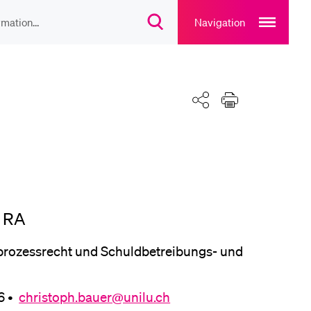
Open
main
Navigation
Suchdialog
navigation
öffnen
overlay
IEBTE INHALTE
lesungsverzeichnis
Teilen
Drucken
liothek
rtangebot
, RA
ilprozessrecht und Schuldbetreibungs- und
uplan Mensa
06 •
christoph.bauer@unilu.ch