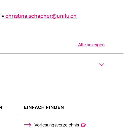
 •
christina.schacher@unilu.ch
Alle anzeigen
Alle
Sektionen
des
Akkordeons
öffnen
ZEIGE
ZEIGE
N
EINFACH FINDEN
DAS
DAS
%1$S
%1$S
UNTERMENÜ
UNTERMENÜ
Vorlesungsverzeichnis