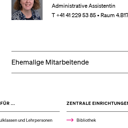
Administrative Assistentin
T +41 41 229 53 85 • Raum 4.B17
Ehemalige Mitarbeitende
ZEIGE
FÜR ...
ZENTRALE EINRICHTUNGE
DAS
%1$S
UNTERMENÜ
ulklassen und Lehrpersonen
Bibliothek