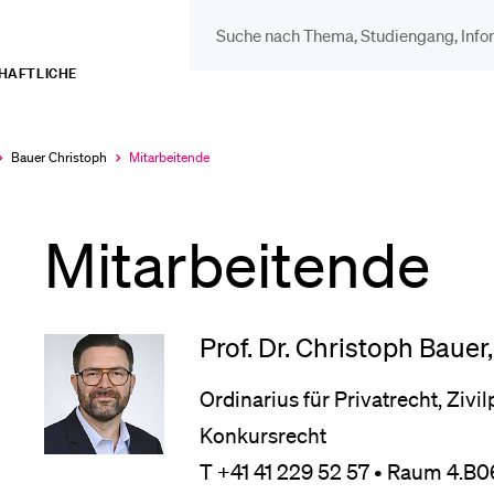
CHAFTLICHE
DIE UNI FÜR…
BEL
Schulklassen und
Vor
Bauer Christoph
Mitarbeitende
Aktuell
ausgewählt
Lehrpersonen
Mitarbeitende
Bib
Studien­interessierte
Spo
Prof. Dr. Christoph Bauer
Studierende
Ordinarius für Privatrecht, Ziv
Men
Konkursrecht
T +41 41 229 52 57 • Raum 4.B