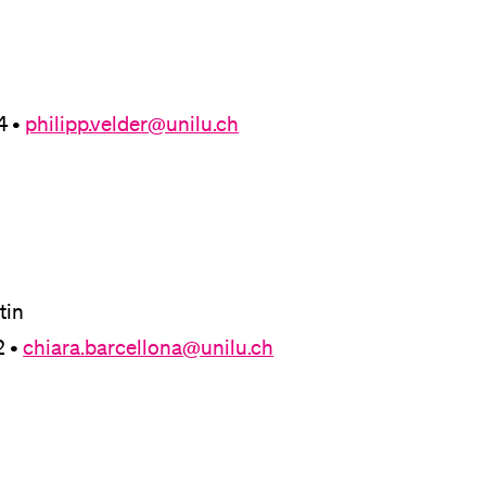
4 •
philipp.velder@unilu.ch
tin
2 •
chiara.barcellona@unilu.ch