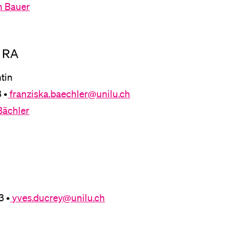
ph Bauer
eldung und Zulassung
, RA
tin
 •
franziska.baechler@unilu.ch
 Bächler
3 •
yves.ducrey@unilu.ch