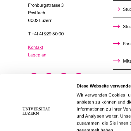
Frohburgstrasse 3
Stud
Postfach
6002 Luzern
Stu
T +41 41 229 50 00
For
Kontakt
Lageplan
Mit
Facebook
Twitter
YouTube
Instagram
Alu
Diese Webseite verwende
LinkedIn
TikTok
Bluesky
Wir verwenden Cookies, um
Ste
anbieten zu können und di
Informationen zu Ihrer Ve
För
und Analysen weiter. Unse
zusammen, die Sie ihnen b
Med
gesammelt haben.