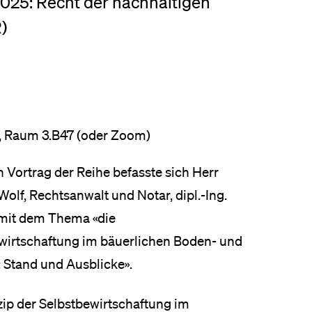
25: Recht der nachhaltigen
eldung und Zulassung
)
, Raum 3.B47 (oder Zoom)
n Vortrag der Reihe befasste sich Herr
Wolf, Rechtsanwalt und Notar, dipl.-Ing.
 mit dem Thema «die
wirtschaftung im bäuerlichen Boden- und
: Stand und Ausblicke».
zip der Selbstbewirtschaftung im