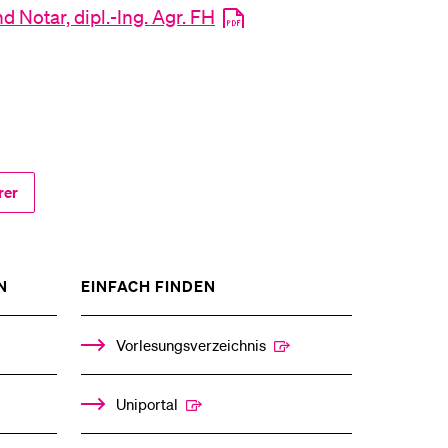
 Notar, dipl.-Ing. Agr. FH
rer
ZEIGE
ZEIGE
N
EINFACH FINDEN
DAS
DAS
%1$S
%1$S
UNTERMENÜ
UNTERMENÜ
Vorlesungsverzeichnis
Uniportal