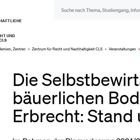
CHAFTLICHE
DIE UNI FÜR…
BEL
CHT UND
CLS
Schulklassen und
Vor
ademien, Zentren
Zentrum für Recht und Nachhaltigkeit CLS
Veranstaltungen
Lehrpersonen
Bib
Die Selbstbewir
Studien­interessierte
bäuerlichen Bo
Spo
Erbrecht: Stand
Studierende
Men