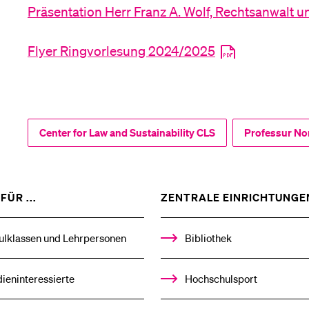
Präsentation Herr Franz A. Wolf, Rechtsanwalt und
Flyer Ringvorlesung 2024/2025
Center for Law and Sustainability CLS
Professur No
ZEIGE
FÜR ...
ZENTRALE EINRICHTUNGE
DAS
%1$S
UNTERMENÜ
ulklassen und Lehrpersonen
Bibliothek
ieninteressierte
Hochschulsport