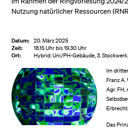
Im Rahmen der Ringvorlesung 2024/20
Forschende
Anm
Nutzung natürlicher Ressourcen (RNR
Mitarbeitende
Datum:
20. März 2025
Zeit:
18.15 Uhr bis 19.30 Uhr
Ort:
Hybrid: Uni/PH-Gebäude, 3. Stockwerk
Alumni
Im dritte
Franz A. 
Stellensuchende
Agr. FH,
Selbstbe
Erbrecht
Förderer
Das Prin