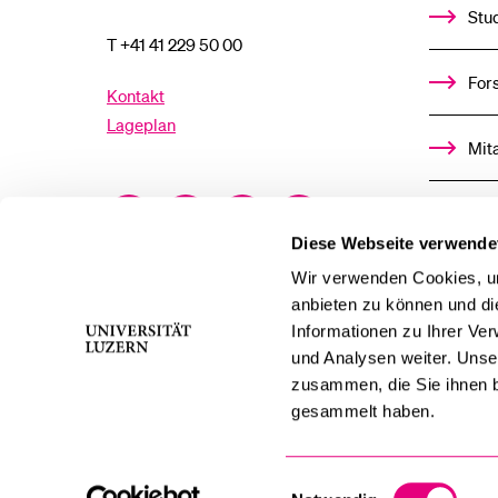
Stu
T +41 41 229 50 00
For
Kontakt
Lageplan
Mit
Facebook
Twitter
YouTube
Instagram
Alu
Diese Webseite verwende
LinkedIn
TikTok
Bluesky
Ste
Wir verwenden Cookies, um
anbieten zu können und di
Informationen zu Ihrer Ve
För
und Analysen weiter. Unse
zusammen, die Sie ihnen b
Med
gesammelt haben.
Einwilligungsauswahl