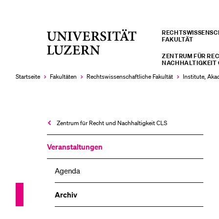
RECHTS­­WISSENS
Universität
FAKULTÄT
LETZTE SUCHEN
Luzern
ZENTRUM FÜR RE
Sie haben noch keine Suche getätigt.
NACHHALTIGKEIT 
Startseite
Fakultäten
Rechtswissenschaftliche Fakultät
Institute, Ak
Zentrum für Recht und Nachhaltigkeit CLS
Veranstaltungen
Agenda
Archiv