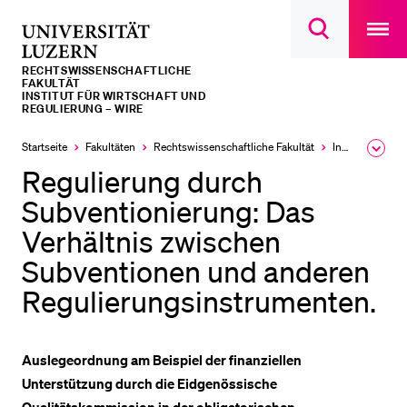
Open
main
Universität
Suchdialog
navigatio
LETZTE SUCHEN
öffnen
overlay
Luzern
RECHTS­­WISSENSCHAFTLICHE
Sie haben noch keine Suche getätigt.
FAKULTÄT
INSTITUT FÜR WIRTSCHAFT UND
REGULIERUNG – WIRE
DIE UNI FÜR…
Startseite
Fakultäten
Rechtswissenschaftliche Fakultät
Institute, Akademien, Zentren
Ausk
Schulklassen und Lehrpersonen
des
Regulierung durch
Brea
Studien­interessierte
Men
Subventionierung: Das
Studierende
Verhältnis zwischen
Forschende
Subventionen und anderen
Mitarbeitende
Regulierungsinstrumenten.
Alumni
Stellensuchende
Auslegeordnung am Beispiel der finanziellen
Förderer
Unterstützung durch die Eidgenössische
Medien