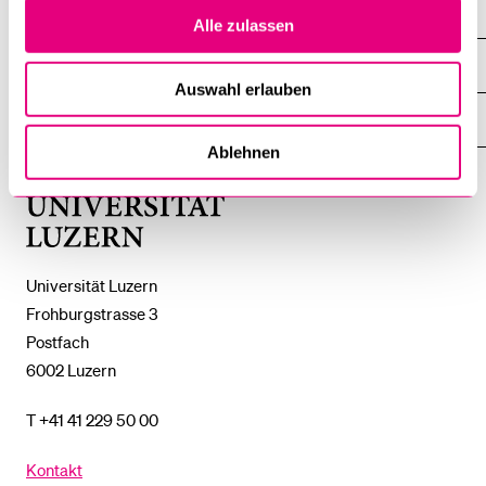
DIE UNI FÜR ...
ZEIGE
Alle zulassen
DAS
%1$S
UNTERMENÜ
ZENTRALE EINRICHTUNGEN
ZEIGE
Auswahl erlauben
DAS
%1$S
UNTERMENÜ
EINFACH FINDEN
ZEIGE
DAS
Ablehnen
%1$S
UNTERMENÜ
Universität
Luzern
Universität Luzern
Frohburgstrasse 3
Postfach
6002 Luzern
T +41 41 229 50 00
Kontakt