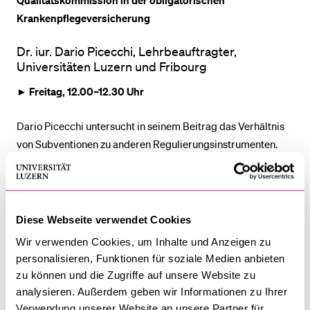
Qualitätskommission in der obligatorischen
Krankenpflegeversicherung
BELIEBTE INHALTE
Dr. iur. Dario Picecchi, Lehrbeauftragter,
Universitäten Luzern und Fribourg
Vorlesungsverzeichnis
Bibliothek
►
Freitag, 12.00–12.30 Uhr
Sportangebot
Dario Picecchi untersucht in seinem Beitrag das Verhältnis
Menuplan Mensa
von Subventionen zu anderen Regulierungsinstrumenten.
Anmeldung und Zulassung
Subventionen, weit verbreitet in Bereichen wie
Landwirtschaft, Energie und Gesundheit, dienen dazu,
öffentliche Interessen finanziell zu fördern. Picecchi
hinterfragt, wann Subventionen im Vergleich zu Verboten,
Diese Webseite verwendet Cookies
Sanktionen oder Nebenbestimmungen das geeignete Mittel
Wir verwenden Cookies, um Inhalte und Anzeigen zu
sind und analysiert rechtliche Aspekte wie
personalisieren, Funktionen für soziale Medien anbieten
Verhältnismässigkeit und Wettbewerbsneutralität. Anhand
zu können und die Zugriffe auf unsere Website zu
der finanziellen Unterstützung durch die Eidgenössische
analysieren. Außerdem geben wir Informationen zu Ihrer
Qualitätskommission im Rahmen der obligatorischen
Verwendung unserer Website an unsere Partner für