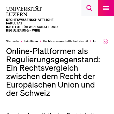
Open
main
Universität
Suchdialog
navigatio
LETZTE SUCHEN
öffnen
overlay
Luzern
RECHTS­­WISSENSCHAFTLICHE
Sie haben noch keine Suche getätigt.
FAKULTÄT
INSTITUT FÜR WIRTSCHAFT UND
REGULIERUNG – WIRE
DIE UNI FÜR…
Startseite
Fakultäten
Rechtswissenschaftliche Fakultät
Institute, Akademien, Zentren
Ausk
Schulklassen und Lehrpersonen
des
Online-Plattformen als
Brea
Studien­interessierte
Men
Regulierungsgegenstand:
Studierende
Ein Rechtsvergleich
Forschende
zwischen dem Recht der
Mitarbeitende
Europäischen Union und
Alumni
der Schweiz
Stellensuchende
Förderer
Medien