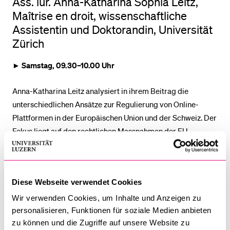
Ass. iur. Anna-Katharina Sophia Leitz,
Maîtrise en droit, wissenschaftliche
Assistentin und Doktorandin, Universität
BELIEBTE INHALTE
Zürich
Vorlesungsverzeichnis
► Samstag,
09.30–10.00 Uhr
Bibliothek
Sportangebot
Anna-Katharina Leitz analysiert in ihrem Beitrag die
Menuplan Mensa
unterschiedlichen Ansätze zur Regulierung von Online-
Plattformen in der Europäischen Union und der Schweiz. Der
Anmeldung und Zulassung
Fokus liegt auf den rechtlichen Massnahmen der EU,
insbesondere dem Digital Markets Act (DMA) und dem
Digital Services Act (DSA), die Regelungen für
marktmächtige Plattformen und ein sicheres Online-Umfeld
Diese Webseite verwendet Cookies
schaffen sollen. Der DMA zielt auf eine ex ante Regulierung
von marktmächtigen Online-Plattformen ab, um
Wir verwenden Cookies, um Inhalte und Anzeigen zu
personalisieren, Funktionen für soziale Medien anbieten
bestreitbare und faire Märkte im Digitalbereich zu
zu können und die Zugriffe auf unsere Website zu
gewährleisten, während der DSA ein breiteres Spektrum von