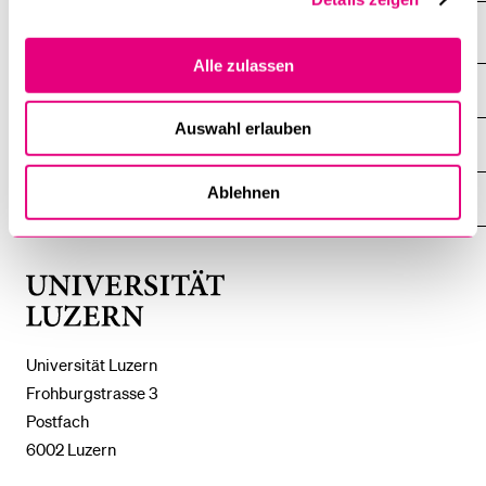
Alle zulassen
DIE UNI FÜR ...
ZEIGE
DAS
Auswahl erlauben
%1$S
UNTERMENÜ
ZENTRALE EINRICHTUNGEN
ZEIGE
DAS
%1$S
Ablehnen
UNTERMENÜ
EINFACH FINDEN
ZEIGE
DAS
%1$S
UNTERMENÜ
Universität
Luzern
Universität Luzern
Frohburgstrasse 3
Postfach
6002 Luzern