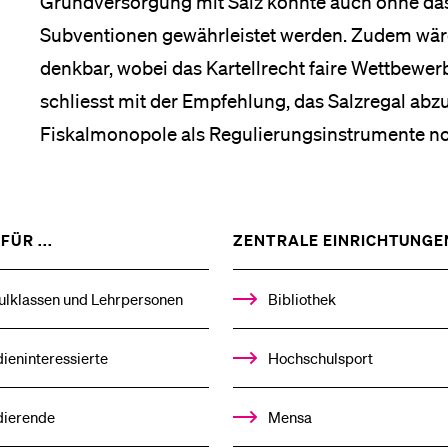
Grundversorgung mit Salz könnte auch ohne da
Subventionen gewährleistet werden. Zudem wäre
Medien
denkbar, wobei das Kartellrecht faire Wettbewer
schliesst mit der Empfehlung, das Salzregal abzu
Fiskalmonopole als Regulierungsinstrumente no
ZEIGE
FÜR ...
ZENTRALE EINRICHTUNGE
DAS
%1$S
UNTERMENÜ
ulklassen und Lehrpersonen
Bibliothek
ieninteressierte
Hochschulsport
dierende
Mensa