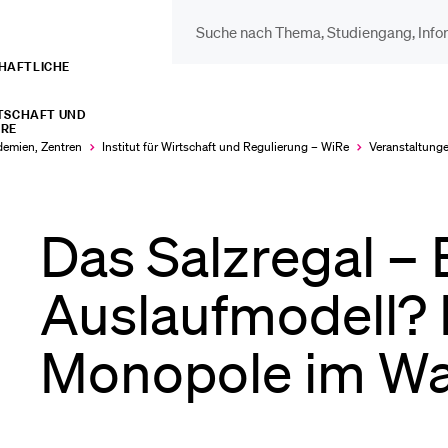
CHAFTLICHE
DIE UNI FÜR…
BEL
RTSCHAFT UND
IRE
Schulklassen und
Vor
ademien, Zentren
Institut für Wirtschaft und Regulierung – WiRe
Veranstaltung
Lehrpersonen
Bib
Das Salzregal – 
Studien­interessierte
Auslaufmodell? 
Spo
Monopole im Wan
Studierende
Men