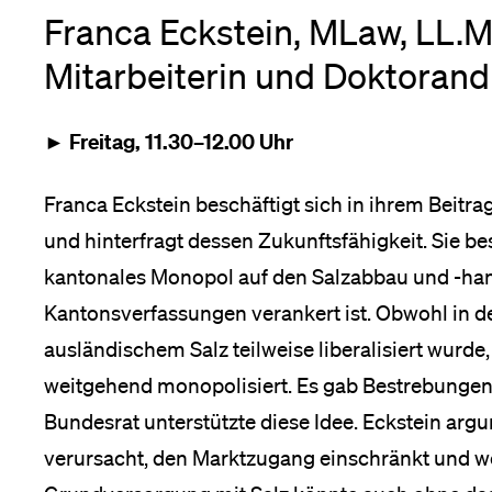
Forschende
Franca Eckstein, MLaw, LL.M
Anm
Mitarbeiterin und Doktorandi
Mitarbeitende
► Freitag, 11.30–12.00 Uhr
Franca Eckstein beschäftigt sich in ihrem Beitra
Alumni
und hinterfragt dessen Zukunftsfähigkeit. Sie bes
kantonales Monopol auf den Salzabbau und -hand
Kantonsverfassungen verankert ist. Obwohl in de
Stellensuchende
ausländischem Salz teilweise liberalisiert wurde
weitgehend monopolisiert. Es gab Bestrebungen
Bundesrat unterstützte diese Idee. Eckstein ar
Förderer
verursacht, den Marktzugang einschränkt und w