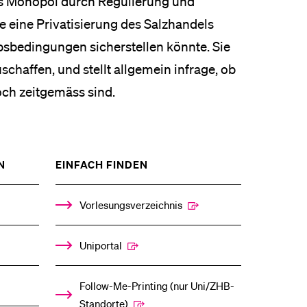
s Monopol durch Regulierung und
 eine Privatisierung des Salzhandels
bsbedingungen sicherstellen könnte. Sie
schaffen, und stellt allgemein infrage, ob
ch zeitgemäss sind.
ZEIGE
ZEIGE
N
EINFACH FINDEN
DAS
DAS
%1$S
%1$S
UNTERMENÜ
UNTERMENÜ
Vorlesungsverzeichnis
Uniportal
Follow-Me-Printing­ ­(nur Uni/ZHB-
Standorte)