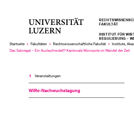
RECHTS­­WISSENS
Universität
FAKULTÄT
LETZTE SUCHEN
Luzern
INSTITUT FÜR WI
Sie haben noch keine Suche getätigt.
REGULIERUNG – W
Startseite
Fakultäten
Rechtswissenschaftliche Fakultät
Institute, Ak
Das Salzregal – Ein Auslaufmodell? Kantonale Monopole im Wandel der Zeit
Aktuell
ausgewählt
Veranstaltungen
WiRe-Nachwuchstagung