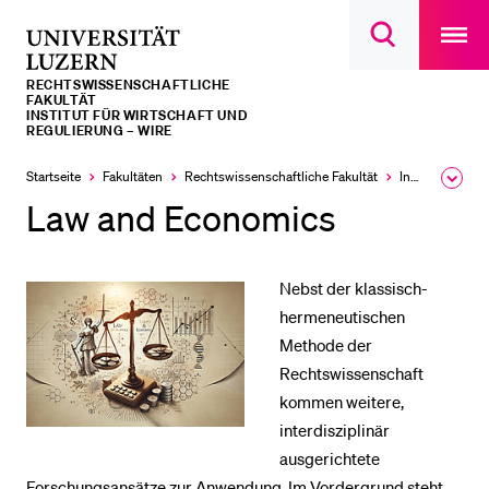
Open
main
Universität
Suchdialog
navigatio
LETZTE SUCHEN
öffnen
overlay
Luzern
RECHTS­­WISSENSCHAFTLICHE
Sie haben noch keine Suche getätigt.
FAKULTÄT
INSTITUT FÜR WIRTSCHAFT UND
REGULIERUNG – WIRE
DIE UNI FÜR…
Startseite
Fakultäten
Rechtswissenschaftliche Fakultät
Institute, Akademien, Zentren
Ausk
Schulklassen und Lehrpersonen
des
Law and Economics
Brea
Studien­interessierte
Men
Studierende
Nebst der klassisch-
Forschende
hermeneutischen
Mitarbeitende
Methode der
Alumni
Rechtswissenschaft
kommen weitere,
Stellensuchende
interdisziplinär
Förderer
ausgerichtete
Medien
Forschungsansätze zur Anwendung. Im Vordergrund steht