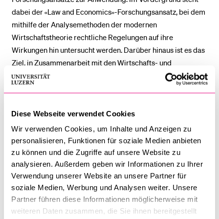
dabei der «Law and Economics»-Forschungsansatz, bei dem
mithilfe der Analyse­methoden der modernen
BELIEBTE INHALTE
Wirtschaftstheorie rechtliche Regelungen auf ihre
Vorlesungsverzeichnis
Wirkungen hin untersucht werden. Darüber hinaus ist es das
Ziel, in Zusammenarbeit mit den Wirtschafts- und
Bibliothek
Sozialwissenschaften empirische Studien im Bereich der
Sportangebot
Rechts­tatsachen­forschung durchzuführen.
Menuplan Mensa
Mithilfe des
International Network for Law and Economics
Anmeldung und Zulassung
Diese Webseite verwendet Cookies
- lucernaforum
werden diese
Wir verwenden Cookies, um Inhalte und Anzeigen zu
Forschungsschwerpunkte anhand von aktuellen
personalisieren, Funktionen für soziale Medien anbieten
Forschungsprojekten kontinuierlich vorangetrieben.
zu können und die Zugriffe auf unsere Website zu
analysieren. Außerdem geben wir Informationen zu Ihrer
Verwendung unserer Website an unsere Partner für
soziale Medien, Werbung und Analysen weiter. Unsere
Partner führen diese Informationen möglicherweise mit
weiteren Daten zusammen, die Sie ihnen bereitgestellt
Forschung