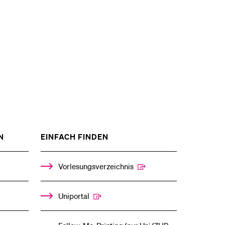
eldung und Zulassung
ZEIGE
ZEIGE
N
EINFACH FINDEN
DAS
DAS
%1$S
%1$S
UNTERMENÜ
UNTERMENÜ
Vorlesungsverzeichnis
Uniportal