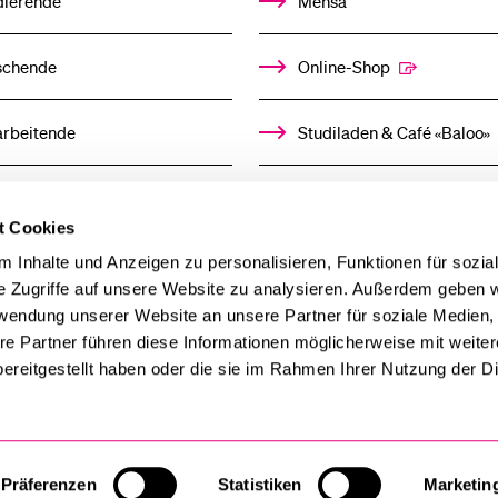
dierende
Mensa
Medien
schende
Online-Shop
arbeitende
Studiladen & Café «Baloo»
mni
Kindertagesstätte
t Cookies
llensuchende
 Inhalte und Anzeigen zu personalisieren, Funktionen für sozia
e Zugriffe auf unsere Website zu analysieren. Außerdem geben w
rwendung unserer Website an unsere Partner für soziale Medien
derer
re Partner führen diese Informationen möglicherweise mit weite
ereitgestellt haben oder die sie im Rahmen Ihrer Nutzung der D
ien
Präferenzen
Statistiken
Marketin
Cookie-Einstellungen