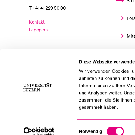
Stu
T +41 41 229 50 00
For
Kontakt
Lageplan
Mit
Facebook
Twitter
YouTube
Instagram
Alu
Diese Webseite verwende
LinkedIn
TikTok
Bluesky
Ste
Wir verwenden Cookies, um
anbieten zu können und di
Informationen zu Ihrer Ve
För
und Analysen weiter. Unse
zusammen, die Sie ihnen b
Med
gesammelt haben.
Einwilligungsauswahl
Notwendig
swissuniversities