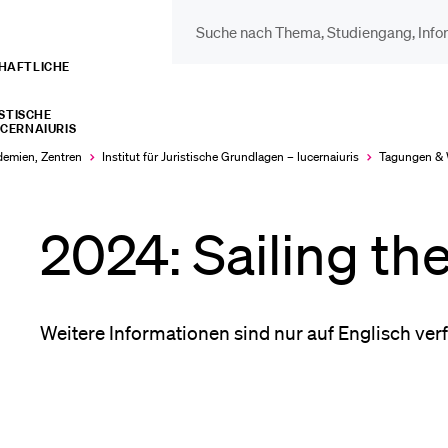
CHAFTLICHE
DIE UNI FÜR…
BEL
ISTISCHE
CERNAIURIS
Schulklassen und
Vor
ademien, Zentren
Institut für Juristische Grundlagen – lucernaiuris
Tagungen &
Lehrpersonen
Bib
2024: Sailing the
Studien­interessierte
Spo
Weitere Informationen sind nur auf Englisch ver
Studierende
Men