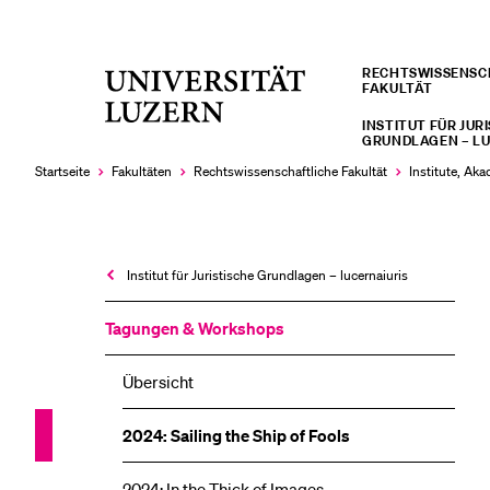
RECHTS­­WISSENS
Universität
FAKULTÄT
LETZTE SUCHEN
Luzern
INSTITUT FÜR JUR
Sie haben noch keine Suche getätigt.
GRUNDLAGEN – LU
Startseite
Fakultäten
Rechtswissenschaftliche Fakultät
Institute, Ak
Institut für Juristische Grundlagen – lucernaiuris
Tagungen & Workshops
Übersicht
2024: Sailing the Ship of Fools
2024: In the Thick of Images