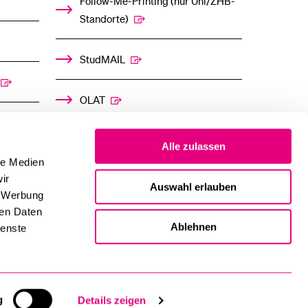
Follow-Me-Printing­ ­(nur Uni/ZHB-
Standorte)
StudMAIL
OLAT
Alle zulassen
le Medien
ir
Auswahl erlauben
, Werbung
ren Daten
Ablehnen
ienste
g
Details zeigen
Impressum und Datenschutz
Inhaltsverzeichnis