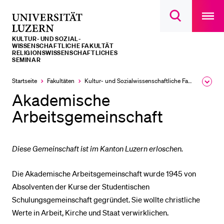
Open
main
Universität
Suchdialog
navigatio
LETZTE SUCHEN
öffnen
overlay
Luzern
KULTUR- UND SOZIAL­­­
Sie haben noch keine Suche getätigt.
WISSENSCHAFTLICHE FAKULTÄT
RELIGIONSWISSENSCHAFTLICHES
SEMINAR
DIE UNI FÜR…
Startseite
Fakultäten
Kultur- und Sozial­­wissenschaftliche Fakultät
Ausk
Schulklassen und Lehrpersonen
des
Akademische
Brea
Studien­interessierte
Men
Arbeitsgemeinschaft
Studierende
Forschende
Diese Gemeinschaft ist im Kanton Luzern erloschen.
Mitarbeitende
Alumni
Die Akademische Arbeitsgemeinschaft wurde 1945 von
Absolventen der Kurse der Studentischen
Stellensuchende
Schulungsgemeinschaft gegründet. Sie wollte christliche
Förderer
Werte in Arbeit, Kirche und Staat verwirklichen.
Medien