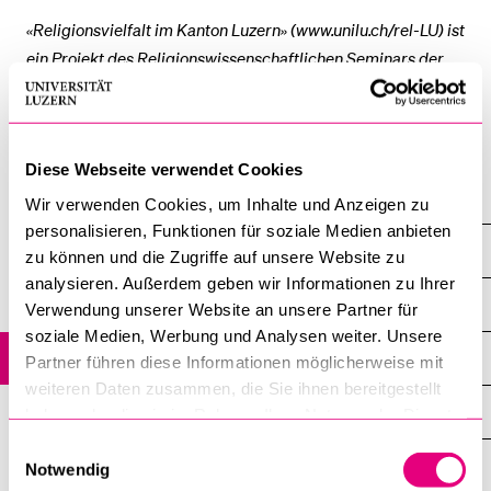
«Religionsvielfalt im Kanton Luzern» (www.unilu.ch/rel-LU) ist
ein Projekt des Religionswissenschaftlichen Seminars der
BELIEBTE INHALTE
Universität Luzern.
Vorlesungsverzeichnis
Letzte Aktualisierung: 22. 7. 2016
Bibliothek
Diese Webseite verwendet Cookies
Sportangebot
Römisch-katholische Gemeinschaften
Wir verwenden Cookies, um Inhalte und Anzeigen zu
Menuplan Mensa
personalisieren, Funktionen für soziale Medien anbieten
>> Erloschene Gemeinschaften
Anmeldung und Zulassung
zu können und die Zugriffe auf unsere Website zu
analysieren. Außerdem geben wir Informationen zu Ihrer
Übersicht
Verwendung unserer Website an unsere Partner für
soziale Medien, Werbung und Analysen weiter. Unsere
Akademische Arbeitsgemeinschaft
Partner führen diese Informationen möglicherweise mit
weiteren Daten zusammen, die Sie ihnen bereitgestellt
Legio Mariae
haben oder die sie im Rahmen Ihrer Nutzung der Dienste
gesammelt haben.
Einwilligungsauswahl
Rosenkranz-Sühnekreuzzug um den Frieden der Welt (RSK)
Notwendig