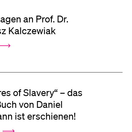
ragen an Prof. Dr.
sz Kalczewiak
es of Slavery“ – das
uch von Daniel
nn ist erschienen!
6