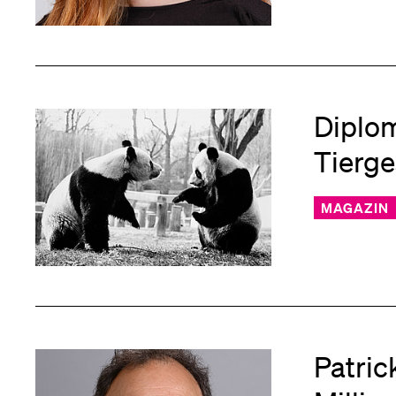
Diplo
Tierg
MAGAZIN
Patric