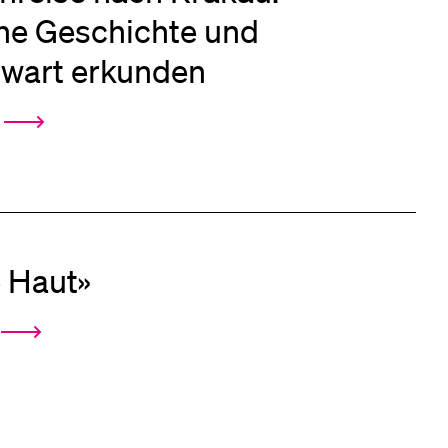
eldung und Zulassung
he Geschichte und
wart erkunden
 Haut»