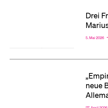
Drei F
Mariu
5. Mai 2026
„Empir
neue B
Allema
27. April 202