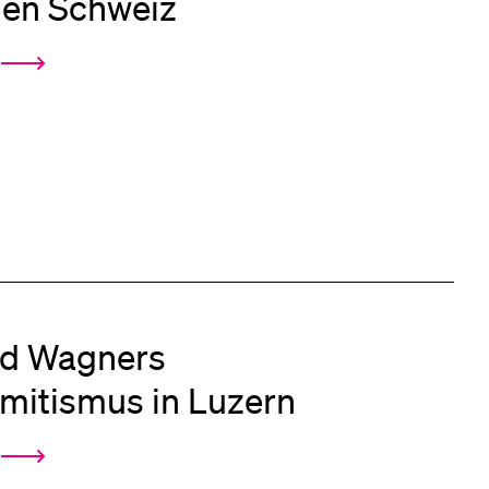
nen Schweiz
rd Wagners
mitismus in Luzern