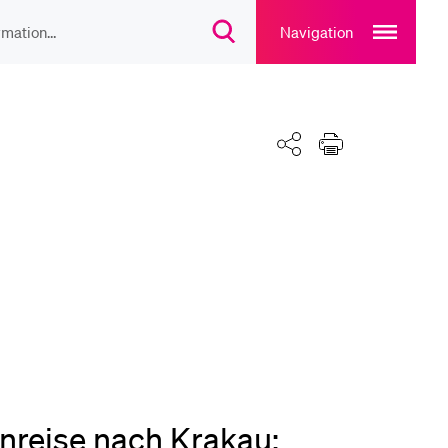
Open
main
Navigation
Suchdialog
navigation
öffnen
overlay
IEBTE INHALTE
lesungsverzeichnis
Teilen
Drucken
liothek
rtangebot
uplan Mensa
nreise nach Krakau: