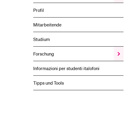
das
Veransta
Profil
Unterme
Mitarbeitende
Studium
Forschung
Zeige
das
Forschun
Informazioni per studenti italofoni
Unterme
Tipps und Tools