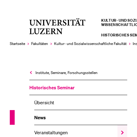
KULTUR- UND SOZIA
Universität
WISSENSCHAFTLI
LETZTE SUCHEN
Luzern
HISTORISCHES SE
Sie haben noch keine Suche getätigt.
Startseite
Fakultäten
Kultur- und Sozial­­wissenschaftliche Fakultät
In
Institute, Seminare, Forschungsstellen
Historisches Seminar
Übersicht
News
Veranstaltungen
Zeige