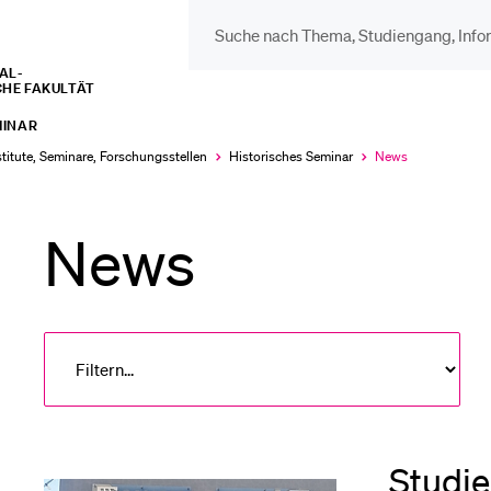
L­­­
CHE FAKULTÄT
DIE UNI FÜR…
BEL
MINAR
Schulklassen und
Vor
stitute, Seminare, Forschungsstellen
Historisches Seminar
News
Aktuell
ausgewählt
Lehrpersonen
News
Bib
Studien­interessierte
Spo
Studierende
Men
Studie