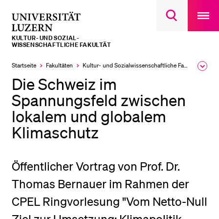
Open
main
Universität
Suchdialog
navigatio
LETZTE SUCHEN
öffnen
overlay
Luzern
KULTUR- UND SOZIAL­­­
Sie haben noch keine Suche getätigt.
WISSENSCHAFTLICHE FAKULTÄT
DIE UNI FÜR…
Startseite
Fakultäten
Kultur- und Sozial­­wissenschaftliche Fakultät
Ausk
des
Die Schweiz im
Schulklassen und Lehrpersonen
Brea
Men
Spannungsfeld zwischen
Studien­interessierte
lokalem und globalem
Studierende
Klimaschutz
Forschende
Mitarbeitende
Öffentlicher Vortrag von Prof. Dr.
Alumni
Thomas Bernauer im Rahmen der
Stellensuchende
CPEL Ringvorlesung "Vom Netto-Null
Förderer
Medien