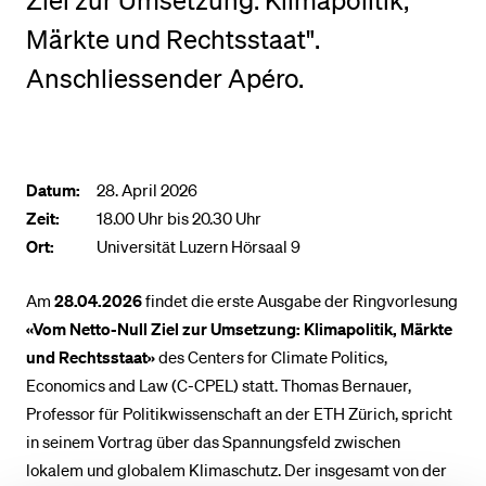
Ziel zur Umsetzung: Klimapolitik,
Märkte und Rechtsstaat".
BELIEBTE INHALTE
Anschliessender Apéro.
Vorlesungsverzeichnis
Bibliothek
Sportangebot
Datum:
28. April 2026
Menuplan Mensa
Zeit:
18.00 Uhr bis 20.30 Uhr
Ort:
Universität Luzern Hörsaal 9
Anmeldung und Zulassung
Am
28.04.2026
findet die erste Ausgabe der Ringvorlesung
«Vom Netto-Null Ziel zur Umsetzung: Klimapolitik, Märkte
und Rechtsstaat»
des Centers for Climate Politics,
Economics and Law (C-CPEL) statt. Thomas Bernauer,
Professor für Politikwissenschaft an der ETH Zürich, spricht
in seinem Vortrag über das Spannungsfeld zwischen
lokalem und globalem Klimaschutz. Der insgesamt von der