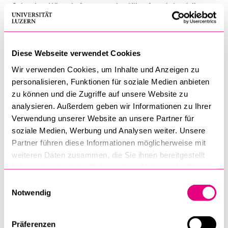
Schweizer Wirtschaft verursachte Klimafussabdruck liegt
zu zwei Dritteln im Ausland. Viele Güter, die wir
konsumieren, werden ganz oder teilweise im Ausland
hergestellt und verursachen dort Emissionen entlang
Diese Webseite verwendet Cookies
internationaler Lieferketten. Die Schweizer Klimapolitik
Wir verwenden Cookies, um Inhalte und Anzeigen zu
hingegen konzentriert sich auf das Netto-Null Ziel im Inland.
personalisieren, Funktionen für soziale Medien anbieten
Prof. Bernauer zeigt, wie die Schweizer Klimapolitik
zu können und die Zugriffe auf unsere Website zu
ausgestaltet werden kann, sodass lokale Emissionen auf
analysieren. Außerdem geben wir Informationen zu Ihrer
Netto-Null gesenkt werden, ohne dass durch den Import von
Verwendung unserer Website an unsere Partner für
Konsumgütern Emissionen verstärkt ins Ausland verlagert
soziale Medien, Werbung und Analysen weiter. Unsere
werden.
Partner führen diese Informationen möglicherweise mit
weiteren Daten zusammen, die Sie ihnen bereitgestellt
Der Vortrag findet am 28.04.2026 um 18.00 Uhr im Hörsaal 9
haben oder die sie im Rahmen Ihrer Nutzung der Dienste
an der Universität Luzern statt. Anschließend laden wir Sie
gesammelt haben.
Einwilligungsauswahl
zu einem Apéro ein.
Notwendig
Zur Anmeldung
Präferenzen