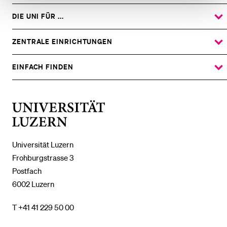
DIE UNI FÜR ...
ZEIGE
DAS
%1$S
UNTERMENÜ
ZENTRALE EINRICHTUNGEN
ZEIGE
DAS
%1$S
UNTERMENÜ
EINFACH FINDEN
ZEIGE
DAS
%1$S
UNTERMENÜ
Universität
Luzern
Universität Luzern
Frohburgstrasse 3
Postfach
6002 Luzern
T +41 41 229 50 00