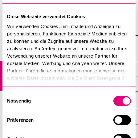
Wechseln Sie demnächst vom Bachelor- ins Masterstudium?
Die Kultur- und Sozialwissenschaftliche Fakultät hat
aussergewöhnliche Studiengänge zu bieten, über die wir Sie
Diese Webseite verwendet Cookies
BELIEBTE INHALTE
gerne informieren.
Wir verwenden Cookies, um Inhalte und Anzeigen zu
Vorlesungsverzeichnis
personalisieren, Funktionen für soziale Medien anbieten
Bibliothek
zu können und die Zugriffe auf unsere Website zu
analysieren. Außerdem geben wir Informationen zu Ihrer
Sportangebot
Center for Climate Politics, Economics and Law
Verwendung unserer Website an unsere Partner für
Menuplan Mensa
soziale Medien, Werbung und Analysen weiter. Unsere
Veranstaltungen
Partner führen diese Informationen möglicherweise mit
Anmeldung und Zulassung
weiteren Daten zusammen, die Sie ihnen bereitgestellt
Agenda
haben oder die sie im Rahmen Ihrer Nutzung der Dienste
gesammelt haben.
Einwilligungsauswahl
Notwendig
DIE UNI FÜR ...
ZEIGE
Präferenzen
DAS
%1$S
UNTERMENÜ
ZENTRALE EINRICHTUNGEN
ZEIGE