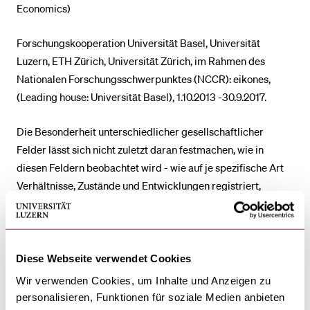
Economics)
BELIEBTE INHALTE
Forschungskooperation Universität Basel, Universität
Luzern, ETH Zürich, Universität Zürich, im Rahmen des
Vorlesungsverzeichnis
Nationalen Forschungsschwerpunktes (NCCR): eikones,
Bibliothek
(Leading house: Universität Basel), 1.10.2013 -30.9.2017.
Sportangebot
Die Besonderheit unterschiedlicher gesellschaftlicher
Menuplan Mensa
Felder lässt sich nicht zuletzt daran festmachen, wie in
Anmeldung und Zulassung
diesen Feldern beobachtet wird - wie auf je spezifische Art
Verhältnisse, Zustände und Entwicklungen registriert,
projiziert und eingeschätzt werden. In dem Modul
untersuchen wir solche Beobachtungen als soziale und
mediale Praktiken. Mithilfe einer vergleichenden Methode
sollen neben Unterschieden auch Ähnlichkeiten sichtbar
Diese Webseite verwendet Cookies
werden. So interessiert uns beispielsweise, inwiefern
Wir verwenden Cookies, um Inhalte und Anzeigen zu
Beobachtungen zunehmend auf transnationaler Ebene
personalisieren, Funktionen für soziale Medien anbieten