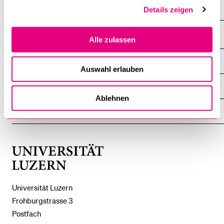
Forschung
Details zeigen
Alle zulassen
DIE UNI FÜR ...
ZEIGE
Auswahl erlauben
DAS
%1$S
UNTERMENÜ
ZENTRALE EINRICHTUNGEN
ZEIGE
DAS
Ablehnen
%1$S
UNTERMENÜ
EINFACH FINDEN
ZEIGE
DAS
%1$S
UNTERMENÜ
Universität
Luzern
Universität Luzern
Frohburgstrasse 3
Postfach