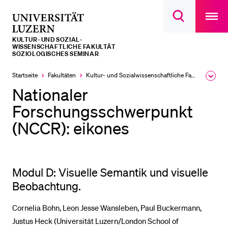
Open
main
Universität
Suchdialog
navigatio
LETZTE SUCHEN
öffnen
overlay
Luzern
KULTUR- UND SOZIAL­­­
Sie haben noch keine Suche getätigt.
WISSENSCHAFTLICHE FAKULTÄT
SOZIOLOGISCHES SEMINAR
DIE UNI FÜR…
Startseite
Fakultäten
Kultur- und Sozial­­wissenschaftliche Fakultät
Ausk
Schulklassen und Lehrpersonen
des
Nationaler
Brea
Studien­interessierte
Men
Forschungsschwerpunkt
Studierende
(NCCR): eikones
Forschende
Mitarbeitende
Modul D: Visuelle Semantik und visuelle
Alumni
Beobachtung.
Stellensuchende
Cornelia Bohn, Leon Jesse Wansleben, Paul Buckermann,
Förderer
Justus Heck (Universität Luzern/London School of
Medien