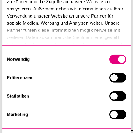
verankert sind und damit als Möglichkeitsbedingung für
zu können und die Zugriffe auf unsere Website zu
feldspezifische Globalisierungsdynamiken fungieren. Wir
analysieren. Außerdem geben wir Informationen zu Ihrer
denken hier etwa an internationale Organisationen, die den
Verwendung unserer Website an unsere Partner für
soziale Medien, Werbung und Analysen weiter. Unsere
Zustand und die Entwicklung der Weltwirtschaft
Partner führen diese Informationen möglicherweise mit
beobachtbar machen; oder an Institutionen und Medien,
weiteren Daten zusammen, die Sie ihnen bereitgestellt
durch die die Charakteristika einer globalen
haben oder die sie im Rahmen Ihrer Nutzung der Dienste
Gegenwartskunst sichtbar gemacht werden. Zudem
gesammelt haben.
Einwilligungsauswahl
möchten wir mit unseren Untersuchungen den besonderen
Notwendig
Status visueller Formen der Beobachtung in den
unterschiedlichen Feldern bestimmen.
Präferenzen
Homepage von eikones
Statistiken
Marketing
Soziologisches Seminar