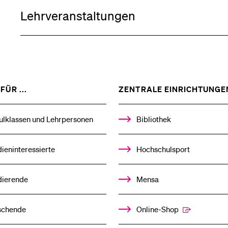
Lehrveranstaltungen
Medien
ZEIGE
FÜR ...
ZENTRALE EINRICHTUNGE
DAS
%1$S
UNTERMENÜ
ulklassen und Lehrpersonen
Bibliothek
ieninteressierte
Hochschulsport
dierende
Mensa
schende
Online-Shop