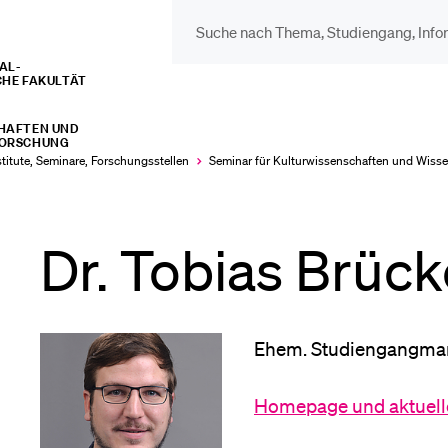
L­­­
CHE FAKULTÄT
DIE UNI FÜR…
BEL
HAFTEN UND
Schulklassen und
Vor
FORSCHUNG
stitute, Seminare, Forschungsstellen
Seminar für Kultur­­wissenschaften und Wisse
Lehrpersonen
Bib
Dr. Tobias Brück
Studien­interessierte
Spo
Ehem. Studiengangman
Studierende
Men
Homepage und aktuelle