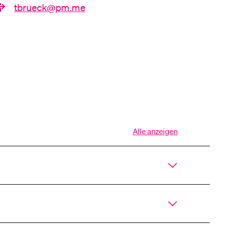
tbrueck@pm.me
eldung und Zulassung
Alle anzeigen
Alle
Sektionen
des
Akkordeons
öffnen