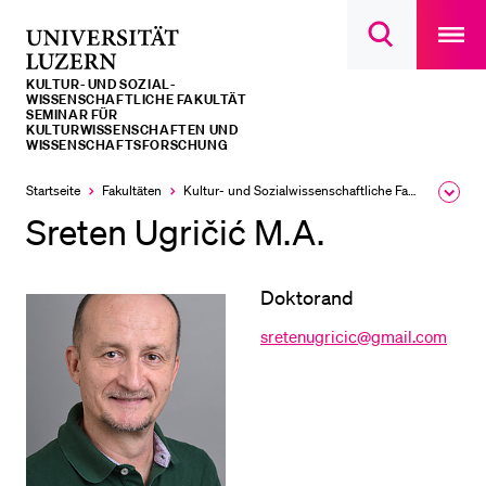
Open
main
Universität
Suchdialog
navigatio
LETZTE SUCHEN
öffnen
overlay
Luzern
KULTUR- UND SOZIAL­­­
Sie haben noch keine Suche getätigt.
WISSENSCHAFTLICHE FAKULTÄT
SEMINAR FÜR
KULTURWISSENSCHAFTEN UND
DIE UNI FÜR…
WISSENSCHAFTSFORSCHUNG
Schulklassen und Lehrpersonen
Startseite
Fakultäten
Kultur- und Sozial­­wissenschaftliche Fakultät
Ausk
des
Sreten Ugričić M.A.
Studien­interessierte
Brea
Men
Studierende
Doktorand
Forschende
Mitarbeitende
sretenugricic@gmail.com
Alumni
Stellensuchende
Förderer
Medien