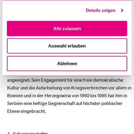
Universität Luzern Gastwissenschaftler am John W. Kluge
Center in Washington DC. Von 2013 bis 2015 hielt er sich am
Details zeigen
renommierten Institut für Osteuropäische und Russische
Studien (CREEES) an der Stanford University auf, wo er unter
Alle zulassen
anderem in der Lehre mitwirkte, so zum Thema der Literatur
und politischen Kultur im ehemaligen Jugoslawien. Während
Auswahl erlauben
seiner Zeit in Stanford arbeitet er in beratender Funktion an
einem vom albanischen Premierminister initiierten
Ablehnen
Dialogprojekt in Tirana mit und hat sich zusätzliche
Kompetenzen im interkulturellen Verständigungsprozess
angeeignet. Sein Engagement für eine freie demokratische
Kultur und die Aufarbeitung von Kriegsverbrechen vor allem in
Bosnien und in der Herzegowina von 1992 bis 1995 hat ihm in
Serbien eine heftige Gegnerschaft auf höchster politischer
Ebene eingebracht.
Kultur­wissenschaften