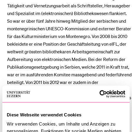
Tätigkeit und Vernetzungsarbeit als Schriftsteller, Herausgeber
und Spezialist im (elektronischen) Bibliothekswesen flankiert.
So war er über fünf Jahre hinweg Mitglied der serbischen und
montenegrinischen UNESCO-Kommission und externer Berater
für das Kulturministerium von Montenegro. Von 2008 bis 2010
bekleidete er eine Position der Geschäftsleitung von eIFL, der
weltweit grössten bibliothekaren Arbeitsgemeinschaft zur
Aufbereitung von elektronischen Medien. Bei der Reform der
Publikationsgesetzgebung in Serbien, welche 2011 in Kraft trat,
war er im ausführenden Komitee massgebend und federführend
beteiligt. Von 2011 bis 2012 war er zudem in der
Geschäftsleitung der Europäischen Konferenz der
Nationalbibliotheken. Die Qualifikation für diese Arbeit erwuchs
seiner 11-jährigen Tätigkeit als Direktor der serbischen
Nationalbibliothek.
Diese Webseite verwendet Cookies
Wir verwenden Cookies, um Inhalte und Anzeigen zu
Sein publizistisches Tätigkeitsfeld umfasst neben
personalisieren, Funktionen für soziale Medien anbieten