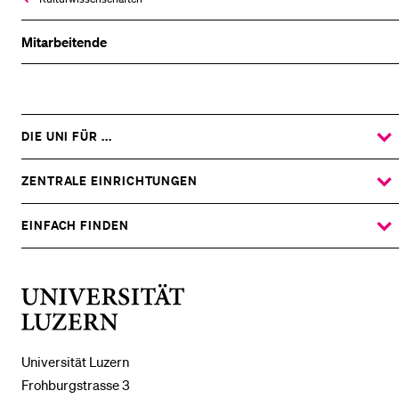
Mitarbeitende
DIE UNI FÜR ...
ZEIGE
DAS
%1$S
UNTERMENÜ
ZENTRALE EINRICHTUNGEN
ZEIGE
DAS
%1$S
UNTERMENÜ
EINFACH FINDEN
ZEIGE
DAS
%1$S
UNTERMENÜ
Universität
Luzern
Universität Luzern
Frohburgstrasse 3