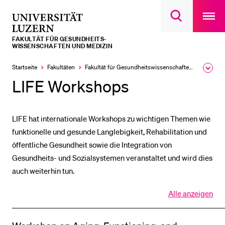
Open
main
Universität
Suchdialog
navigatio
LETZTE SUCHEN
öffnen
overlay
Luzern
FAKULTÄT FÜR GESUNDHEITS­­
Sie haben noch keine Suche getätigt.
WISSENSCHAFTEN UND MEDIZIN
DIE UNI FÜR…
Startseite
Fakultäten
Fakultät für Gesundheits­­wissenschaften und Medizin
Ausk
des
LIFE Workshops
Schulklassen und Lehrpersonen
Brea
Men
Studien­interessierte
LIFE hat internationale Workshops zu wichtigen Themen wie
Studierende
funktionelle und gesunde Langlebigkeit, Rehabilitation und
Forschende
öffentliche Gesundheit sowie die Integration von
Mitarbeitende
Gesundheits- und Sozialsystemen veranstaltet und wird dies
auch weiterhin tun.
Alumni
Stellensuchende
Alle anzeigen
Alle
Förderer
Sektionen
des
Medien