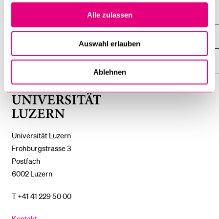
Well-
DIE UNI FÜR ...
Alle zulassen
ZEIGE
Being
DAS
%1$S
UNTERMENÜ
ZENTRALE EINRICHTUNGEN
ZEIGE
Auswahl erlauben
DAS
%1$S
UNTERMENÜ
EINFACH FINDEN
ZEIGE
Ablehnen
DAS
%1$S
UNTERMENÜ
Universität
Luzern
Universität Luzern
Frohburgstrasse 3
Postfach
6002 Luzern
T +41 41 229 50 00
Kontakt