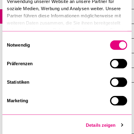
Verwendung unserer Website an unsere Partner für
LIFE Research Projects
soziale Medien, Werbung und Analysen weiter. Unsere
Partner führen diese Informationen möglicherweise mit
LIFE Workshops
weiteren Daten zusammen, die Sie ihnen bereitgestellt
haben oder die sie im Rahmen Ihrer Nutzung der Dienste
LIFE Winter School on Health and Well-being
gesammelt haben.
Einwilligungsauswahl
Notwendig
LIFE Forum Rehabilitation
LIFE B. Braun Lecture
Präferenzen
Presseartikel
Statistiken
Lucerne
Marketing
Initiative
For
Functioning,
Health
Details zeigen
And