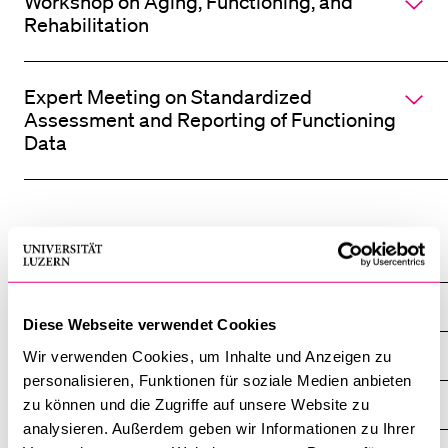
Workshop on Aging, Functioning, and
Akkordeo
öffnen
Rehabilitation
BELIEBTE INHALTE
Expert Meeting on Standardized
Vorlesungsverzeichnis
Assessment and Reporting of Functioning
Bibliothek
Data
Sportangebot
Menuplan Mensa
Anmeldung und Zulassung
Forschungsstellen
LIFE
Diese Webseite verwendet Cookies
Übersicht
Wir verwenden Cookies, um Inhalte und Anzeigen zu
personalisieren, Funktionen für soziale Medien anbieten
LIFE Leadership & Coordination
zu können und die Zugriffe auf unsere Website zu
analysieren. Außerdem geben wir Informationen zu Ihrer