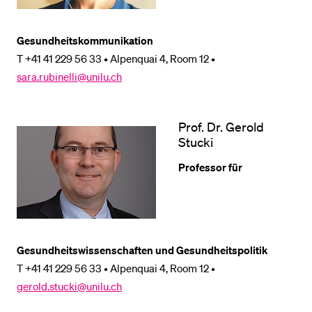
BELIEBTE INHALTE
Gesundheitskommunikation
T +41 41 229 56 33 • Alpenquai 4, Room 12 •
Vorlesungsverzeichnis
sara.rubinelli@unilu.ch
Bibliothek
Sportangebot
Prof. Dr. Gerold
Menuplan Mensa
Stucki
Anmeldung und Zulassung
Professor für
Gesundheitswissenschaften und Gesundheitspolitik
T +41 41 229 56 33 • Alpenquai 4, Room 12 •
gerold.stucki@unilu.ch