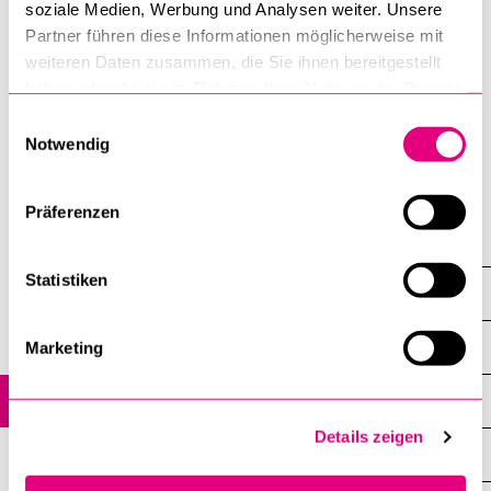
soziale Medien, Werbung und Analysen weiter. Unsere
Partner führen diese Informationen möglicherweise mit
weiteren Daten zusammen, die Sie ihnen bereitgestellt
Forschungskoordinatorin / Postdoc
haben oder die sie im Rahmen Ihrer Nutzung der Dienste
T +41 41 229 56 29 • Alpenquai 4, Raum 6 •
gesammelt haben.
Einwilligungsauswahl
celine.bolliger@unilu.ch
Notwendig
Mehr Informationen über Dr. sc. Céline Bolliger
Präferenzen
Forschungsstellen
Statistiken
LIFE
Übersicht
Marketing
LIFE Leadership & Coordination
Details zeigen
LIFE Research Projects