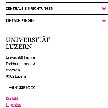
Being
DAS
%1$S
UNTERMENÜ
ZENTRALE EINRICHTUNGEN
ZEIGE
DAS
%1$S
UNTERMENÜ
EINFACH FINDEN
ZEIGE
DAS
%1$S
UNTERMENÜ
Universität
Luzern
Universität Luzern
Frohburgstrasse 3
Postfach
6002 Luzern
T +41 41 229 50 00
Kontakt
Lageplan