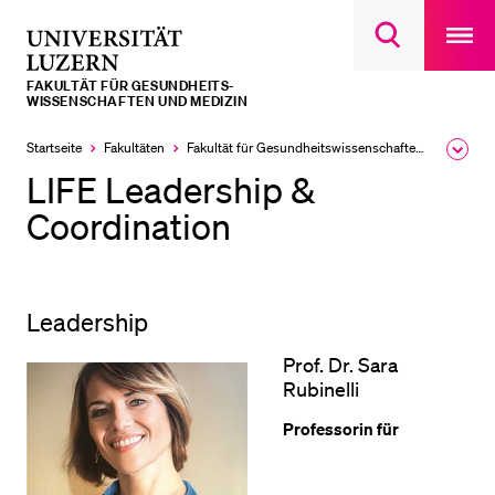
Open
main
Universität
Suchdialog
navigatio
LETZTE SUCHEN
öffnen
overlay
Luzern
FAKULTÄT FÜR GESUNDHEITS­­
Sie haben noch keine Suche getätigt.
WISSENSCHAFTEN UND MEDIZIN
DIE UNI FÜR…
Startseite
Fakultäten
Fakultät für Gesundheits­­wissenschaften und Medizin
Ausk
des
LIFE Leadership &
Schulklassen und Lehrpersonen
Brea
Men
Coordination
Studien­interessierte
Studierende
Forschende
Leadership
Mitarbeitende
Prof. Dr. Sara
Alumni
Rubinelli
Stellensuchende
Professorin für
Förderer
Medien