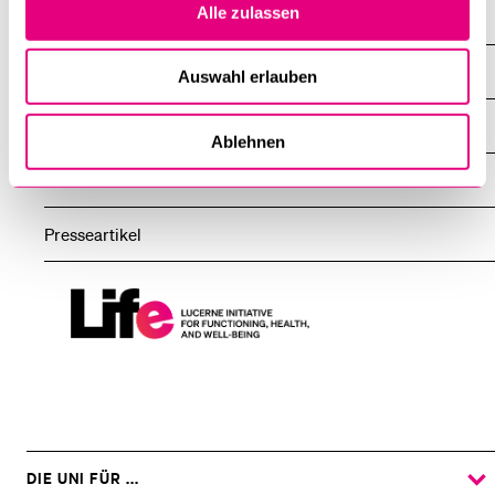
Alle zulassen
LIFE Workshops
LIFE Winter School on Health and Well-being
Auswahl erlauben
LIFE Forum Rehabilitation
Ablehnen
LIFE B. Braun Lecture
Presseartikel
Lucerne
Initiative
For
Functioning,
Health
And
Well-
DIE UNI FÜR ...
ZEIGE