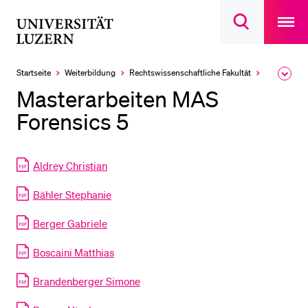
Open
main
Universität
Suchdialog
navigatio
LETZTE SUCHEN
öffnen
overlay
Luzern
Sie haben noch keine Suche getätigt.
Startseite
Weiterbildung
Rechts­wissenschaftliche Fakultät
Staatsanwal
Ausk
des
DIE UNI FÜR…
Masterarbeiten MAS
Brea
Men
Forensics 5
Schulklassen und Lehrpersonen
Studien­interessierte
Studierende
Aldrey Christian
Forschende
Bähler Stephanie
Mitarbeitende
Berger Gabriele
Alumni
Boscaini Matthias
Stellensuchende
Brandenberger Simone
Förderer
Medien