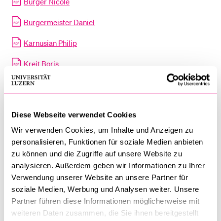
Burger Nicole
Burgermeister Daniel
BELIEBTE INHALTE
Karnusian Philip
Vorlesungsverzeichnis
Kreit Boris
Bibliothek
Sportangebot
Kühne Tobias
Menuplan Mensa
Lampart Antonia
Anmeldung und Zulassung
Diese Webseite verwendet Cookies
Nabholz Thomas
Wir verwenden Cookies, um Inhalte und Anzeigen zu
personalisieren, Funktionen für soziale Medien anbieten
Schmocker Patrick
zu können und die Zugriffe auf unsere Website zu
analysieren. Außerdem geben wir Informationen zu Ihrer
Stettler Sandro
Verwendung unserer Website an unsere Partner für
Stocker Ursina
soziale Medien, Werbung und Analysen weiter. Unsere
Partner führen diese Informationen möglicherweise mit
Weber Martina
weiteren Daten zusammen, die Sie ihnen bereitgestellt