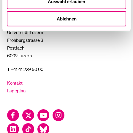
Auswahl erlauben
UNTERMENÜ
Universität
Luzern
Ablehnen
Universität Luzern
Frohburgstrasse 3
Postfach
6002 Luzern
T +41 41 229 50 00
Kontakt
Lageplan
Facebook
Twitter
YouTube
Instagram
LinkedIn
TikTok
Bluesky