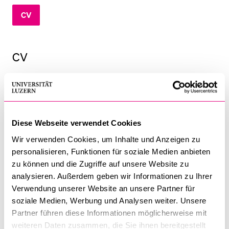
CV
BELIEBTE INHALTE
Vorlesungsverzeichnis
CV
Bibliothek
Geboren 1981 in Bern. Studium der Rechtswissenschaft an der
Sportangebot
Universität Bern, Abschluss 2009 als MLaw.
Menuplan Mensa
Nachdiplomstudium MAS in Raumplanung an der ETH Zürich,
Anmeldung und Zulassung
Abschluss 2019 als Raumplaner MAS ETH. Seit 2009
Diese Webseite verwendet Cookies
wissenschaftlicher Mitarbeiter bei der Geschäftsstelle von
Wir verwenden Cookies, um Inhalte und Anzeigen zu
EspaceSuisse in Bern. Aktuell als Leiter Recht tätig. Mitautor
personalisieren, Funktionen für soziale Medien anbieten
des Praxiskommentars zum RPG.
zu können und die Zugriffe auf unsere Website zu
analysieren. Außerdem geben wir Informationen zu Ihrer
www.espacesuisse.ch
Verwendung unserer Website an unsere Partner für
soziale Medien, Werbung und Analysen weiter. Unsere
Partner führen diese Informationen möglicherweise mit
Rechts­wissenschaftliche Fakultät
weiteren Daten zusammen, die Sie ihnen bereitgestellt