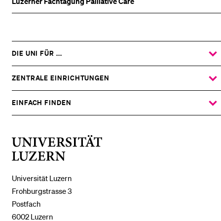
Luzerner Fachtagung Palliative Care
DIE UNI FÜR ...
ZEIGE
DAS
%1$S
UNTERMENÜ
ZENTRALE EINRICHTUNGEN
ZEIGE
DAS
%1$S
UNTERMENÜ
EINFACH FINDEN
ZEIGE
DAS
%1$S
UNTERMENÜ
Universität
Luzern
Universität Luzern
Frohburgstrasse 3
Postfach
6002 Luzern