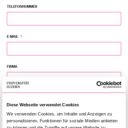
TELEFONNUMMER
E-MAIL
*
FIRMA
BERUF/FUNKTION
Diese Webseite verwendet Cookies
Wir verwenden Cookies, um Inhalte und Anzeigen zu
personalisieren, Funktionen für soziale Medien anbieten
RECHNUNGSADRESSE WENN ABWEICHEND
zu können und die Zugriffe auf unsere Website zu