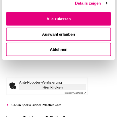
Details zeigen
Tagungsgebühr CHF 190
Ermässigte Tagungsgebühr (für Studierende, Lernende,
Alle zulassen
ehrenamtliche) CHF 120
Keynote Referate CHF 60
Auswahl erlauben
Ablehnen
Senden
Anti-Roboter-Verifizierung
Hier klicken
Friendly
Captcha ⇗
CAS in Spezialisierter Palliative Care