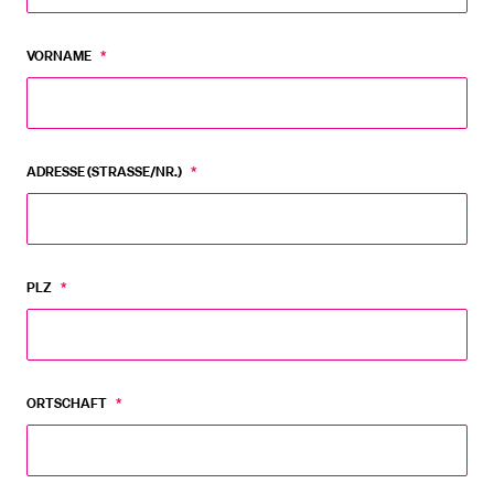
VORNAME
*
BELIEBTE INHALTE
Vorlesungsverzeichnis
Bibliothek
ADRESSE (STRASSE/NR.)
*
Sportangebot
Menuplan Mensa
Anmeldung und Zulassung
PLZ
*
ORTSCHAFT
*