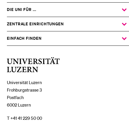
DIE UNI FÜR ...
ZEIGE
DAS
%1$S
UNTERMENÜ
ZENTRALE EINRICHTUNGEN
ZEIGE
DAS
%1$S
UNTERMENÜ
EINFACH FINDEN
ZEIGE
DAS
%1$S
UNTERMENÜ
Universität
Luzern
Universität Luzern
Frohburgstrasse 3
Postfach
6002 Luzern
T +41 41 229 50 00