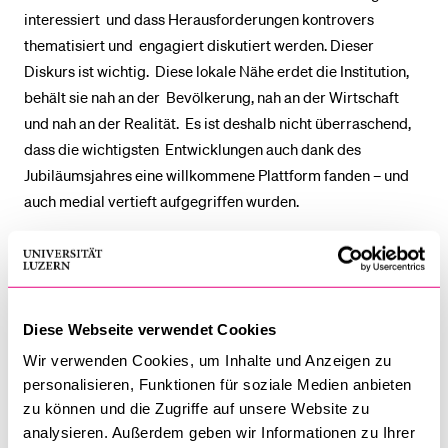
interessiert und dass Herausforderungen kontrovers
thematisiert und engagiert diskutiert werden. Dieser
Diskurs ist wichtig. Diese lokale Nähe erdet die Institution,
behält sie nah an der Bevölkerung, nah an der Wirtschaft
und nah an der Realität. Es ist deshalb nicht überraschend,
dass die wichtigsten Entwicklungen auch dank des
Jubiläumsjahres eine willkommene Plattform fanden – und
auch medial vertieft aufgegriffen wurden.
Der Aufbau des Zuger Instituts für Blockchainforschung
(ZIBR) ist abgeschlossen, die Gründung erfolgt. Das neue
extern getragene Institut bringt bis zu neun neue
Professuren an die Universität Luzern, die meisten
Diese Webseite verwendet Cookies
Berufungen wurden bereits erfolgreich abgeschlossen. Das
Wir verwenden Cookies, um Inhalte und Anzeigen zu
bedeutet einen gewaltigen Impuls für die Lehr- und
personalisieren, Funktionen für soziale Medien anbieten
Forschungstätigkeiten der Universität. Der Impuls ist breit,
zu können und die Zugriffe auf unsere Website zu
da die neuen Professuren in die Fakultätslandschaft
analysieren. Außerdem geben wir Informationen zu Ihrer