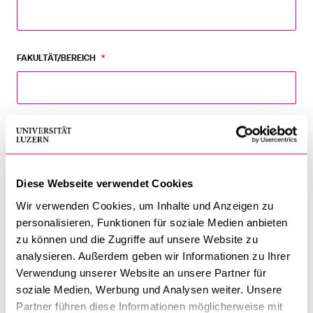
BELIEBTE INHALTE
FAKULTÄT/BEREICH
*
Vorlesungsverzeichnis
Bibliothek
Sportangebot
E-MAIL
*
Menuplan Mensa
Anmeldung und Zulassung
Diese Webseite verwendet Cookies
VERPFLEGUNG
*
Wir verwenden Cookies, um Inhalte und Anzeigen zu
personalisieren, Funktionen für soziale Medien anbieten
mit Lunchsäckli (vegetarisch)
zu können und die Zugriffe auf unsere Website zu
ohne Verpflegung
analysieren. Außerdem geben wir Informationen zu Ihrer
Verwendung unserer Website an unsere Partner für
soziale Medien, Werbung und Analysen weiter. Unsere
Partner führen diese Informationen möglicherweise mit
Senden