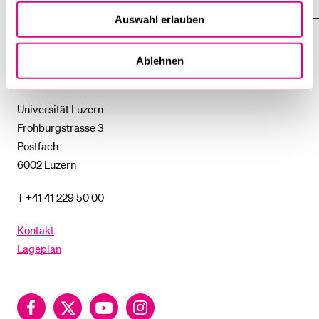
UNTERMENÜ
EINFACH FINDEN
ZEIGE
DAS
Auswahl erlauben
%1$S
UNTERMENÜ
Universität
Ablehnen
Luzern
Universität Luzern
Frohburgstrasse 3
Postfach
6002 Luzern
T +41 41 229 50 00
Kontakt
Lageplan
Facebook
Twitter
YouTube
Instagram