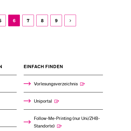
5
6
7
8
9
ZEIGE
ZEIGE
N
EINFACH FINDEN
DAS
DAS
%1$S
%1$S
UNTERMENÜ
UNTERMENÜ
Vorlesungsverzeichnis
Uniportal
Follow-Me-Printing­ ­(nur Uni/ZHB-
Standorte)