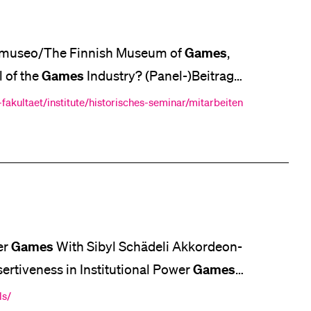
Games
limuseo/The Finnish Museum of
,
Games
l of the
Industry? (Panel-)Beitrag,
ember 2019). Piracy
fakultaet/institute/historisches-seminar/mitarbeiten
 von https://www.museumofplay
Games
er
With Sibyl Schädeli Akkordeon-
Games
ertiveness in Institutional Power
I
ls/