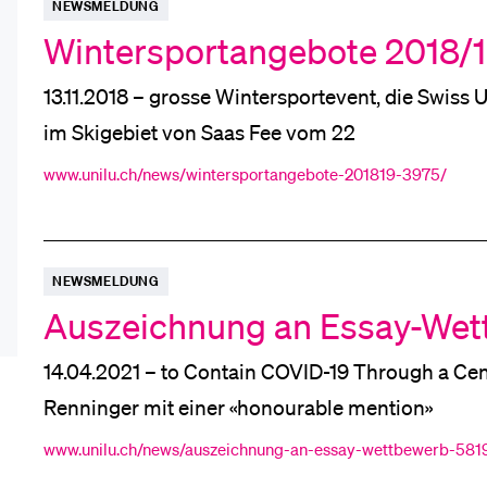
Forschende
NEWSMELDUNG
Anm
Wintersportangebote 2018/
13.11.2018 – grosse Wintersportevent, die Sw
Mitarbeitende
im Skigebiet von Saas Fee vom 22
www.unilu.ch/news/wintersportangebote-201819-3975/
Alumni
NEWSMELDUNG
Auszeichnung an Essay-We
Stellensuchende
14.04.2021 – to Contain COVID-19 Through 
Renninger mit einer «honourable mention»
Förderer
www.unilu.ch/news/auszeichnung-an-essay-wettbewerb-581