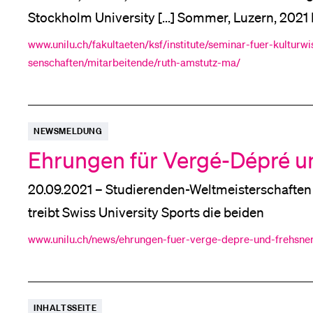
Stockholm University [...] Sommer, Luzern, 2021 
Bones" Volume Workshop, Stockholm Universit
www.unilu.ch/fakultaeten/ksf/institute/seminar-fuer-kultur
senschaften/mitarbeitende/ruth-amstutz-ma/
NEWSMELDUNG
Ehrungen für Vergé-Dépré u
20.09.2021 – Studierenden-Weltmeistersch
treibt Swiss University Sports die beiden
www.unilu.ch/news/ehrungen-fuer-verge-depre-und-frehsne
INHALTSSEITE