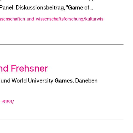
Game
Panel. Diskussionsbeitrag, "
of
y
wissenschaften-und-wissenschaftsforschung/kulturwis
nd Frehsner
Games
aften und World University
. Daneben
r-6183/