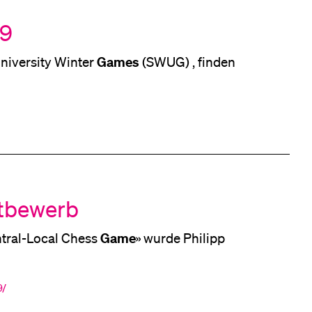
eldung und Zulassung
19
Games
iss University Winter
(SWUG) , finden
ttbewerb
Game
a Central-Local Chess
» wurde Philipp
9/