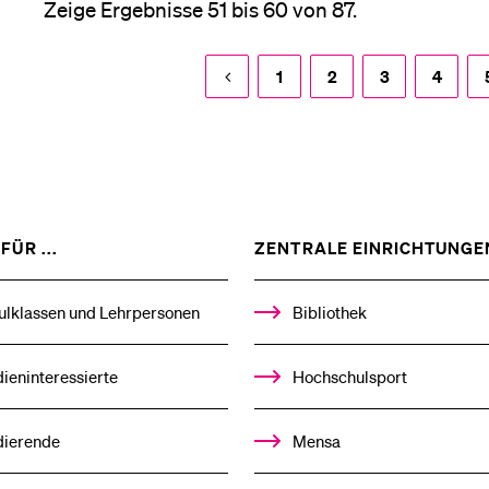
Zeige Ergebnisse 51 bis 60 von 87.
1
2
3
4
ZEIGE
FÜR ...
ZENTRALE EINRICHTUNGE
DAS
%1$S
UNTERMENÜ
ulklassen und Lehrpersonen
Bibliothek
ieninteressierte
Hochschulsport
dierende
Mensa