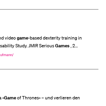
game
and video
-based dexterity training in
Games
 Usability Study. JMIR Serious
, 2
] Virtual Reality: Proof-of-Concept Study.
kaufmann/
tps://doi.org/10.2196/29182
Game
a «
of Thrones» – und verlieren den