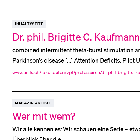
INHALTSSEITE
Dr. phil. Brigitte C. Kaufmann
combined intermittent theta-burst stimulation 
Parkinson’s disease [...] Attention Deficits: Pilot
(10), e34884 ff. https://doi.org/10.2196/34884 [...
www.unilu.ch/fakultaeten/vpf/professuren/dr-phil-brigitte-
Games
JMIR Serious
; JMIR , 9 (3), e29182 ff. ht
MAGAZIN-ARTIKEL
Wer mit wem?
Wir alle kennen es: Wir schauen eine Serie – etw
Überblick über die