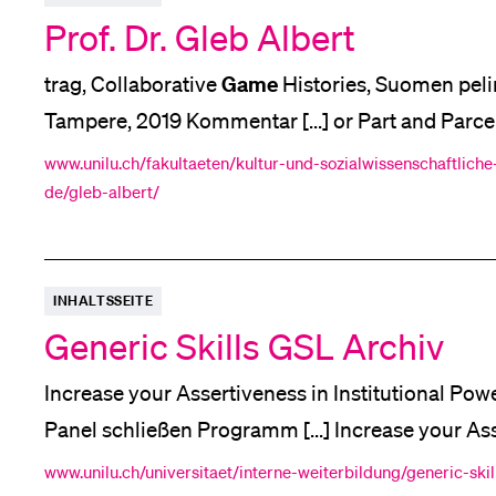
Prof. Dr. Gleb Albert
Game
trag, Collaborative
Histories, Suomen pe
Tampere, 2019 Kommentar [...] or Part and Parce
Games
3rd Computer
Culture Conference, Uniwersytet [...] (23. Sept
www.unilu.ch/fakultaeten/kultur-und-sozialwissenschaftliche-
de/gleb-albert/
Games
and the Computer
Industry . Abgerufen
INHALTSSEITE
Generic Skills GSL Archiv
Increase your Assertiveness in Institutional Pow
Panel schließen Programm [...] Increase your Ass
With Sibyl Schädeli Akkordeon-Panel schließen 
www.unilu.ch/universitaet/interne-weiterbildung/generic-skil