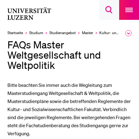
Open
main
Universität
Suchdialog
navigatio
LETZTE SUCHEN
öffnen
overlay
Luzern
Sie haben noch keine Suche getätigt.
Startseite
Studium
Studien­angebot
Master
Kultur- und Sozial­wissenschaftliche Fakultät
Ausk
des
DIE UNI FÜR…
FAQs Master
Brea
Men
Weltgesellschaft und
Schulklassen und Lehrpersonen
Weltpolitik
Studien­interessierte
Studierende
Forschende
Bitte beachten Sie immer auch die Wegleitung zum
Masterstudiengang Weltgesellschaft & Weltpolitik, die
Mitarbeitende
Musterstudienpläne sowie die betreffenden Reglemente der
Alumni
Kultur- und Sozialwissenschaftlichen Fakultät. Verbindlich
Stellensuchende
sind die jeweiligen Reglemente. Bei weitergehenden Fragen
steht die Fachstudienberatung des Studiengangs gerne zur
Förderer
Verfügung.
Medien