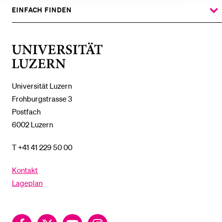
%1$S
UNTERMENÜ
EINFACH FINDEN
ZEIGE
DAS
%1$S
UNTERMENÜ
Universität
Luzern
Universität Luzern
Frohburgstrasse 3
Postfach
6002 Luzern
T +41 41 229 50 00
Kontakt
Lageplan
Facebook
Twitter
YouTube
Instagram