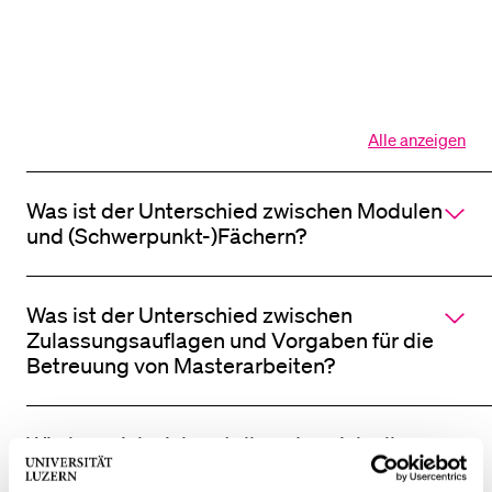
BELIEBTE INHALTE
Vorlesungsverzeichnis
Alle anzeigen
Bibliothek
Alle
Sektionen
Sportangebot
des
Was ist der Unterschied zwischen Modulen
Akkordeo
Menuplan Mensa
öffnen
und (Schwerpunkt-)Fächern?
Anmeldung und Zulassung
Was ist der Unterschied zwischen
Zulassungsauflagen und Vorgaben für die
Betreuung von Masterarbeiten?
Wie kann ich sicherstellen, dass ich alle
Zulassungsauflagen und Vorgaben für