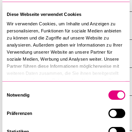
eine Masterarbeit erfüllt habe?
Diese Webseite verwendet Cookies
Kann ich meine Schwerpunktfächer
Wir verwenden Cookies, um Inhalte und Anzeigen zu
während dem Studium noch wechseln?
personalisieren, Funktionen für soziale Medien anbieten
zu können und die Zugriffe auf unsere Website zu
analysieren. Außerdem geben wir Informationen zu Ihrer
Wie muss ich vorgehen um ein Praktikum
Verwendung unserer Website an unsere Partner für
angerechnet zu bekommen?
soziale Medien, Werbung und Analysen weiter. Unsere
Partner führen diese Informationen möglicherweise mit
weiteren Daten zusammen, die Sie ihnen bereitgestellt
Ich plane einen Mobilitätsaufenthalt, wie
haben oder die sie im Rahmen Ihrer Nutzung der Dienste
soll ich vorgehen?
gesammelt haben.
Einwilligungsauswahl
Notwendig
Ich möchte mein Studium hinsichtlich
meines Masterabschlusses planen, wie
Präferenzen
soll ich vorgehen?
Statistiken