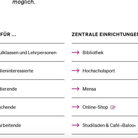
Forschende
möglich.
Anm
Mitarbeitende
ZEIGE
FÜR ...
ZENTRALE EINRICHTUNGE
DAS
%1$S
UNTERMENÜ
ulklassen und Lehrpersonen
Bibliothek
Alumni
ieninteressierte
Hochschulsport
dierende
Mensa
Stellensuchende
schende
Online-Shop
Förderer
arbeitende
Studiladen & Café «Baloo»