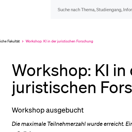
DIE UNI FÜR…
BEL
Schulklassen und
Vor
iche Fakultät
Workshop: KI in der juristischen Forschung
Aktuell
ausgewählt
Lehrpersonen
Workshop: KI in 
Bib
Studien­interessierte
juristischen Fo
Spo
Studierende
Workshop ausgebucht
Men
Die maximale Teilnehmerzahl wurde erreicht. Ei