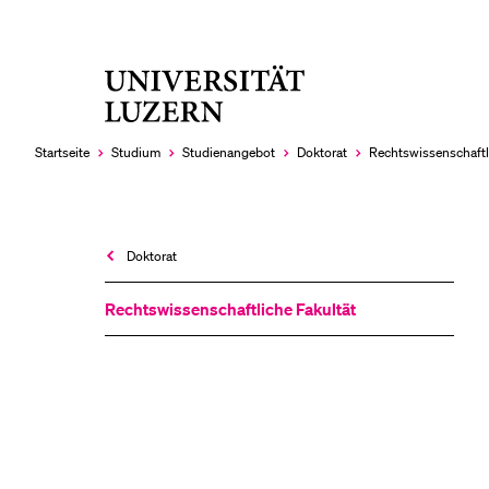
Universität
LETZTE SUCHEN
Luzern
Sie haben noch keine Suche getätigt.
Startseite
Studium
Studien­angebot
Doktorat
Rechts­wissenschaftl
Doktorat
Rechts­wissenschaftliche Fakultät