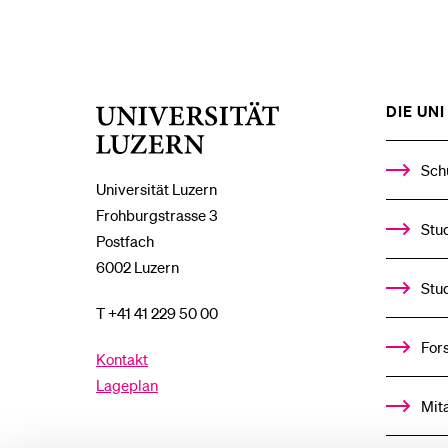
DIE UNI 
Universität
Luzern
Sch
Universität Luzern
Frohburgstrasse 3
Stud
Postfach
6002 Luzern
Stu
T +41 41 229 50 00
For
Kontakt
Lageplan
Mit