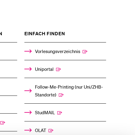
eldung und Zulassung
ZEIGE
ZEIGE
N
EINFACH FINDEN
DAS
DAS
%1$S
%1$S
UNTERMENÜ
UNTERMENÜ
Vorlesungsverzeichnis
Uniportal
Follow-Me-Printing­ ­(nur Uni/ZHB-
Standorte)
StudMAIL
OLAT