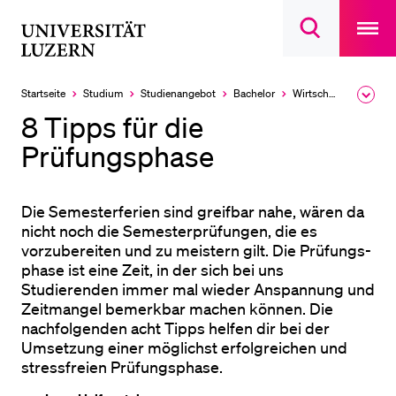
Open
main
Universität
Suchdialog
navigatio
LETZTE SUCHEN
öffnen
overlay
Luzern
Sie haben noch keine Suche getätigt.
Startseite
Studium
Studien­angebot
Bachelor
Wirtschafts­wissenschaftliche Fakultät
Ausk
des
DIE UNI FÜR…
8 Tipps für die
Brea
Men
Prüfungsphase
Schulklassen und Lehrpersonen
Studien­interessierte
Die Semesterferien sind greifbar nahe, wären da
Studierende
nicht noch die Semester­prüfungen, die es
Forschende
vorzubereiten und zu meistern gilt. Die Prüfungs­
phase ist eine Zeit, in der sich bei uns
Mitarbeitende
Studierenden immer mal wieder Anspannung und
Alumni
Zeitmangel bemerkbar machen können. Die
nach­folgenden acht Tipps helfen dir bei der
Stellensuchende
Umsetzung einer möglichst erfolgreichen und
Förderer
stressfreien Prüfungs­phase.
Medien