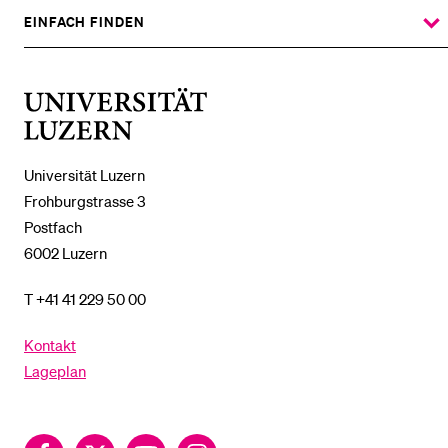
%1$S
UNTERMENÜ
EINFACH FINDEN
ZEIGE
DAS
%1$S
UNTERMENÜ
Universität
Luzern
Universität Luzern
Frohburgstrasse 3
Postfach
6002 Luzern
T +41 41 229 50 00
Kontakt
Lageplan
Facebook
Twitter
YouTube
Instagram