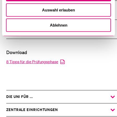
#7 - Die richtige Ernährung
Auswahl erlauben
Ablehnen
#8 - Positive Einstellung
Download
8 Tipps für die Prüfungsphase
DIE UNI FÜR ...
ZEIGE
DAS
%1$S
UNTERMENÜ
ZENTRALE EINRICHTUNGEN
ZEIGE
DAS