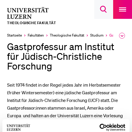
Open
main
Universität
Suchdialog
navigatio
LETZTE SUCHEN
öffnen
overlay
Luzern
THEOLOGISCHE FAKULTÄT
Sie haben noch keine Suche getätigt.
Startseite
Fakultäten
Theologische Fakultät
Studium
Gastprofessur IJCF
Ausk
Aktuell
DIE UNI FÜR…
des
ausgewählt
Gastprofessur am Institut
Brea
Schulklassen und Lehrpersonen
Men
für Jüdisch-Christliche
Studien­interessierte
Forschung
Studierende
Forschende
Seit 1974 findet in der Regel jedes Jahr im Herbstsemester
Mitarbeitende
(früher Wintersemester) eine jüdische Gastprofessur am
Institut für Jüdisch-Christliche Forschung (IJCF) statt. Die
Alumni
Gastprofessor:innen stammen aus Israel, Amerika oder
Stellensuchende
Europa und halten an der Universität Luzern eine Vorlesung
Förderer
mit einem judaistischen Schwerpunkt. Die Gastprofessur
Medien
bietet die Möglichkeit zu kontinuierlichem internationalen