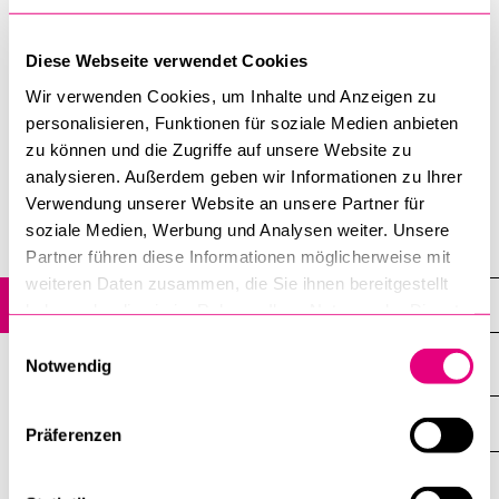
und interreligiösen Wissensaustausch und zur Durchführung
von gemeinsamen Forschungsprojekten. Seit dem
Diese Webseite verwendet Cookies
BELIEBTE INHALTE
Wintersemester 2003/2004 wird sie durch die Daniel
Wir verwenden Cookies, um Inhalte und Anzeigen zu
Vorlesungsverzeichnis
Gablinger-Stiftung, Zürich, finanziert.
personalisieren, Funktionen für soziale Medien anbieten
Bibliothek
zu können und die Zugriffe auf unsere Website zu
mehr Informationen auf der Seite des IJCF
analysieren. Außerdem geben wir Informationen zu Ihrer
Sportangebot
Verwendung unserer Website an unsere Partner für
Menuplan Mensa
soziale Medien, Werbung und Analysen weiter. Unsere
Studium
Anmeldung und Zulassung
Partner führen diese Informationen möglicherweise mit
weiteren Daten zusammen, die Sie ihnen bereitgestellt
Gastprofessur IJCF
haben oder die sie im Rahmen Ihrer Nutzung der Dienste
gesammelt haben.
Einwilligungsauswahl
Notwendig
DIE UNI FÜR ...
Präferenzen
ZEIGE
DAS
%1$S
UNTERMENÜ
ZENTRALE EINRICHTUNGEN
ZEIGE