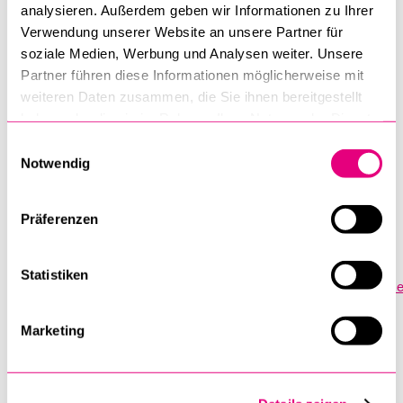
analysieren. Außerdem geben wir Informationen zu Ihrer
Weisungen zur Durchführung von Vorlesungsprüfungen
Verwendung unserer Website an unsere Partner für
soziale Medien, Werbung und Analysen weiter. Unsere
Leitfaden wissenschaftliches Schreiben
Partner führen diese Informationen möglicherweise mit
weiteren Daten zusammen, die Sie ihnen bereitgestellt
Merkblatt Plagiate
haben oder die sie im Rahmen Ihrer Nutzung der Dienste
Merkblatt Plagiate (EN)
gesammelt haben.
Einwilligungsauswahl
Notwendig
Empfehlungen der KSF zum Umgang mit künstlicher
Präferenzen
Intelligenz:
Statistiken
https://www.unilu.ch/fileadmin/fakultaeten/ksf/Dekanat/dok
Marketing
Hinweise zur Weiterverwendung von Seminararbeiten und
Abschlussprüfungen: