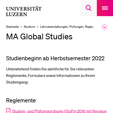
Open
main
Universität
Suchdialog
navigatio
LETZTE SUCHEN
öffnen
overlay
Luzern
Sie haben noch keine Suche getätigt.
Startseite
Studium
Lehrveranstaltungen, Prüfungen, Reglemente
Ausk
des
DIE UNI FÜR…
MA Global Studies
Brea
Men
Schulklassen und Lehrpersonen
Studien­interessierte
Studienbeginn ab Herbstsemester 2022
Studierende
Untenstehend finden Sie sämtliche für Sie relevanten
Forschende
Reglemente, Formulare sowie Informationen zu Ihrem
Mitarbeitende
Studiengang:
Alumni
Stellensuchende
Reglemente
Förderer
Studien- und Pfüfungsordnung (StuPo) 2016 mit Revision
Medien