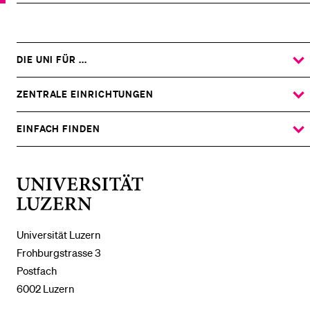
DIE UNI FÜR ...
ZEIGE
DAS
%1$S
UNTERMENÜ
ZENTRALE EINRICHTUNGEN
ZEIGE
DAS
%1$S
UNTERMENÜ
EINFACH FINDEN
ZEIGE
DAS
%1$S
UNTERMENÜ
Universität
Luzern
Universität Luzern
Frohburgstrasse 3
Postfach
6002 Luzern