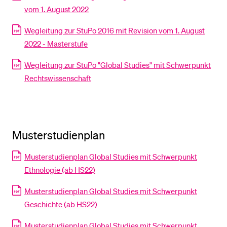
vom 1. August 2022
BELIEBTE INHALTE
Wegleitung zur StuPo 2016 mit Revision vom 1. August
2022 - Masterstufe
Vorlesungsverzeichnis
Wegleitung zur StuPo "Global Studies" mit Schwerpunkt
Bibliothek
Rechtswissenschaft
Sportangebot
Menuplan Mensa
Anmeldung und Zulassung
Musterstudienplan
Musterstudienplan Global Studies mit Schwerpunkt
Ethnologie (ab HS22)
Musterstudienplan Global Studies mit Schwerpunkt
Geschichte (ab HS22)
Musterstudienplan Global Studies mit Schwerpunkt