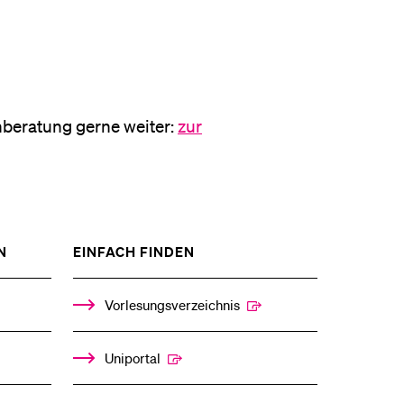
nberatung gerne weiter:
zur
ZEIGE
ZEIGE
N
EINFACH FINDEN
DAS
DAS
%1$S
%1$S
UNTERMENÜ
UNTERMENÜ
Vorlesungsverzeichnis
Uniportal