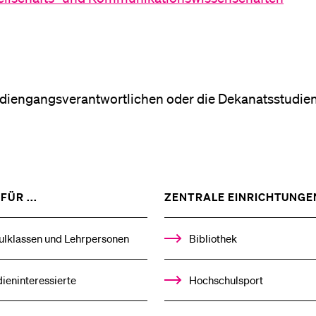
udiengangsverantwortlichen oder die Dekanatsstudie
ZEIGE
FÜR ...
ZENTRALE EINRICHTUNGE
DAS
%1$S
UNTERMENÜ
ulklassen und Lehrpersonen
Bibliothek
ieninteressierte
Hochschulsport