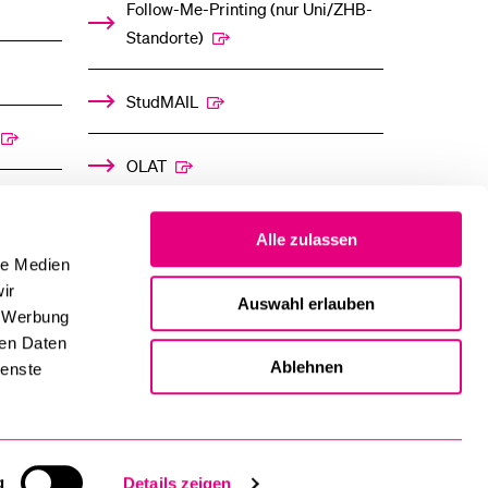
Follow-Me-Printing­ ­(nur Uni/ZHB-
Standorte)
StudMAIL
OLAT
Alle zulassen
le Medien
ir
Auswahl erlauben
, Werbung
ren Daten
Ablehnen
ienste
g
Details zeigen
Impressum und Datenschutz
Inhaltsverzeichnis