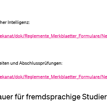
r Intelligenz:
f/Dekanat/dok/Reglemente_Merkblaetter_Formulare/
eiten und Abschlussprüfungen:
sf/Dekanat/dok/Reglemente_Merkblaetter_Formulare/
uer für fremdsprachige Studie