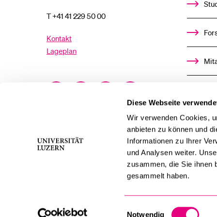
Stu
T +41 41 229 50 00
For
Kontakt
Lageplan
Mit
Facebook
Twitter
YouTube
Instagram
Alu
Diese Webseite verwende
LinkedIn
TikTok
Bluesky
Ste
Wir verwenden Cookies, um
anbieten zu können und di
Informationen zu Ihrer Ve
För
und Analysen weiter. Unse
zusammen, die Sie ihnen b
Med
gesammelt haben.
Einwilligungsauswahl
Notwendig
swissuniversities