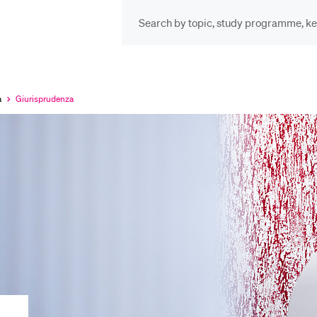
INFORMATION FOR…
POP
Schulklassen und
Vor
a
Giurisprudenza
Currently
selected
Lehrpersonen
Bib
Studien­interessierte
Spo
Studierende
Men