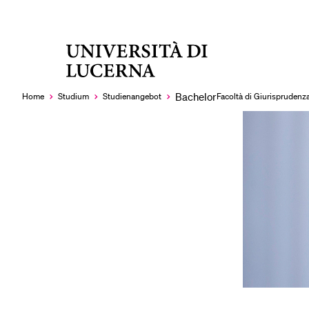
Università
RECENT SEARCHES
di
You haven't performed any searches yet.
Lucerna
Bachelor
Home
Studium
Studien­angebot
Facoltà di Giurisprudenz