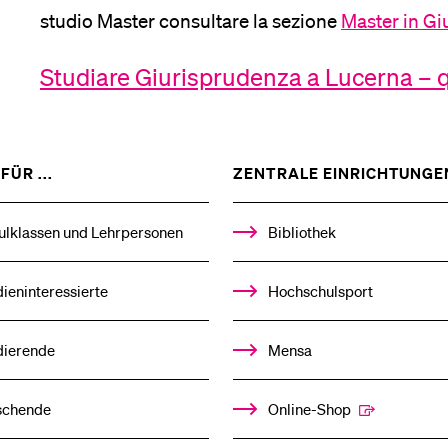
studio Master consultare la sezione
Master in Gi
Medien
Studiare Giurisprudenza a Lucerna – q
SHOW
FÜR ...
ZENTRALE EINRICHTUNGE
THE
%1$S
SUBMENU
ulklassen und Lehrpersonen
Bibliothek
ieninteressierte
Hochschulsport
dierende
Mensa
schende
Online-Shop