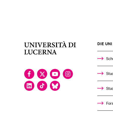
DIE UNI 
Università
di
Lucerna
Sch
Facebook
Twitter
YouTube
Instagram
Stud
LinkedIn
TikTok
Bluesky
Stu
For