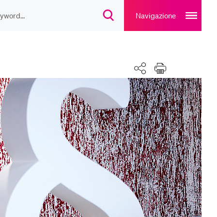
Open
main
Navigazione
Open
navigation
search
overlay
overlay
ULAR CONTENT
Share
Print
lesungsverzeichnis
liothek
rtangebot
uplan Mensa