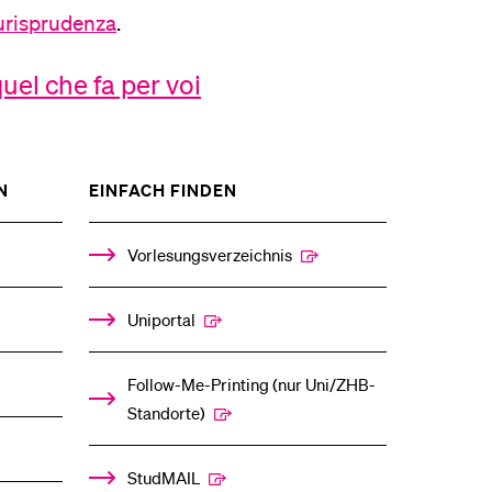
urisprudenza
.
uel che fa per voi
SHOW
SHOW
N
EINFACH FINDEN
THE
THE
%1$S
%1$S
SUBMENU
SUBMENU
Vorlesungsverzeichnis
Uniportal
Follow-Me-Printing­ ­(nur Uni/ZHB-
Standorte)
StudMAIL