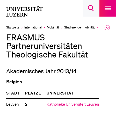
Open
main
Universität
Suchdialog
navigatio
LETZTE SUCHEN
öffnen
overlay
Luzern
Sie haben noch keine Suche getätigt.
Startseite
International
Mobilität
Studierendenmobilität
Studierend
Ausk
des
DIE UNI FÜR…
ERASMUS
Brea
Men
Partneruniversitäten
Schulklassen und Lehrpersonen
Theologische Fakultät
Studien­interessierte
Studierende
Akademisches Jahr 2013/14
Forschende
Mitarbeitende
Belgien
Alumni
STADT
PLÄTZE
UNIVERSITÄT
Stellensuchende
Leuven
2
Katholieke Universiteit Leuven
Förderer
Medien