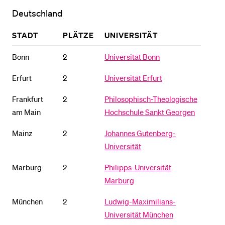
Deutschland
BELIEBTE INHALTE
STADT
PLÄTZE
UNIVERSITÄT
Vorlesungsverzeichnis
Bonn
2
Universität Bonn
Bibliothek
Erfurt
2
Universität Erfurt
Sportangebot
Frankfurt
Menuplan Mensa
2
Philosophisch-Theologische
am Main
Hochschule Sankt Georgen
Anmeldung und Zulassung
Mainz
2
Johannes Gutenberg-
Universität
Marburg
2
Philipps-Universität
Marburg
München
2
Ludwig-Maximilians-
Universität München