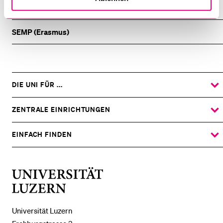
Studierende Outgoing
SEMP (Erasmus)
DIE UNI FÜR ...
ZEIGE
DAS
%1$S
UNTERMENÜ
ZENTRALE EINRICHTUNGEN
ZEIGE
DAS
%1$S
UNTERMENÜ
EINFACH FINDEN
ZEIGE
DAS
%1$S
UNTERMENÜ
Universität
Luzern
Universität Luzern