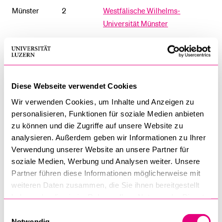
Münster
2
Westfälische Wilhelms-
Universität Münster
Regensburg
2
Universität Regensburg
Tübingen
3
Eberhard-Karls-Universität
Tübingen
Diese Webseite verwendet Cookies
Würzburg
2
Julius-Maximilians
Wir verwenden Cookies, um Inhalte und Anzeigen zu
Universität
personalisieren, Funktionen für soziale Medien anbieten
zu können und die Zugriffe auf unsere Website zu
analysieren. Außerdem geben wir Informationen zu Ihrer
Frankreich
Verwendung unserer Website an unsere Partner für
soziale Medien, Werbung und Analysen weiter. Unsere
STADT
PLÄTZE
UNIVERSITÄT
Partner führen diese Informationen möglicherweise mit
weiteren Daten zusammen, die Sie ihnen bereitgestellt
Paris
2
Institut Catholique de Paris
haben oder die sie im Rahmen Ihrer Nutzung der Dienste
gesammelt haben.
Einwilligungsauswahl
Notwendig