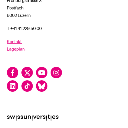
Frohburgstrasse 3
Postfach
6002 Luzern
T +41 41 229 50 00
Kontakt
Lageplan
Facebook
Twitter
YouTube
Instagram
LinkedIn
TikTok
Bluesky
swissuniversities