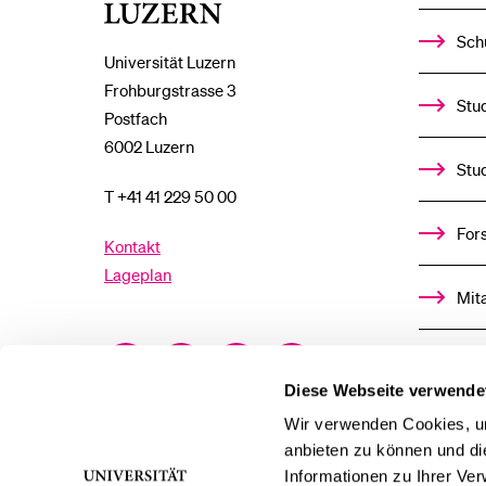
Luzern
Sch
Universität Luzern
Frohburgstrasse 3
Stud
Postfach
6002 Luzern
Stu
T +41 41 229 50 00
For
Kontakt
Lageplan
Mit
Facebook
Twitter
YouTube
Instagram
Alu
Diese Webseite verwende
LinkedIn
TikTok
Bluesky
Ste
Wir verwenden Cookies, um
anbieten zu können und di
Informationen zu Ihrer Ve