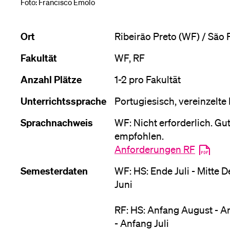
Forschende
Foto: Francisco Emolo
Anm
Ort
Ribeirão Preto (WF) / São P
Mitarbeitende
Fakultät
WF, RF
Anzahl Plätze
1-2 pro Fakultät
Unterrichtssprache
Portugiesisch, vereinzelte
Alumni
Sprachnachweis
WF: Nicht erforderlich. Gu
empfohlen.
Anforderungen RF
Stellensuchende
Semesterdaten
WF: HS: Ende Juli - Mitte 
Juni
Förderer
RF: HS: Anfang August - A
- Anfang Juli