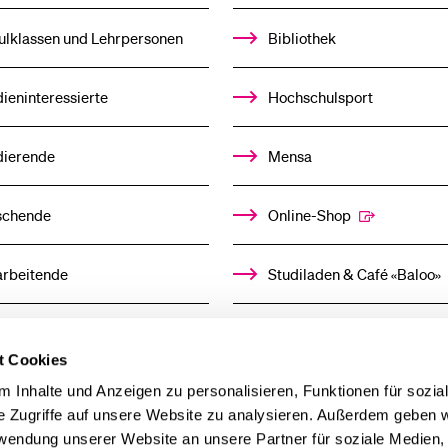
%1$S
UNTERMENÜ
ulklassen und Lehrpersonen
Bibliothek
ieninteressierte
Hochschulsport
dierende
Mensa
schende
Online-Shop
arbeitende
Studiladen & Café «Baloo»
mni
Kindertagesstätte
t Cookies
llensuchende
 Inhalte und Anzeigen zu personalisieren, Funktionen für sozia
e Zugriffe auf unsere Website zu analysieren. Außerdem geben w
rwendung unserer Website an unsere Partner für soziale Medien