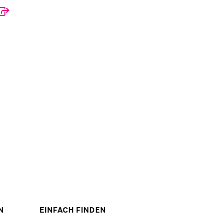
ZEIGE
ZEIGE
N
EINFACH FINDEN
DAS
DAS