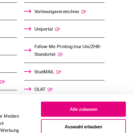
%1$S
%1$S
UNTERMENÜ
UNTERMENÜ
Vorlesungsverzeichnis
Uniportal
Follow-Me-Printing­ ­(nur Uni/ZHB-
Standorte)
StudMAIL
OLAT
Alle zulassen
le Medien
ir
Auswahl erlauben
, Werbung