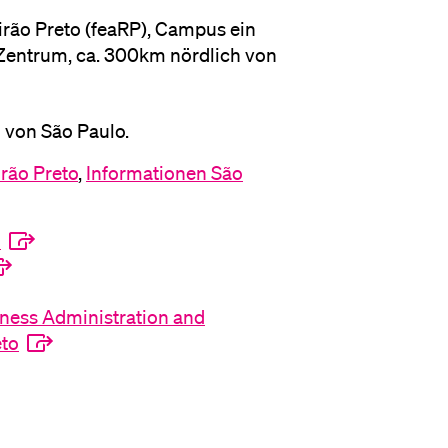
eirão Preto (feaRP), Campus ein
Zentrum, ca. 300km nördlich von
 von São Paulo.
rão Preto
,
Informationen São
o
ness Administration and
eto