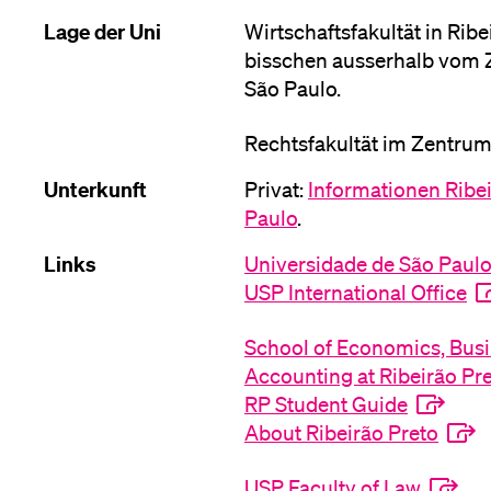
Lage der Uni
Wirtschaftsfakultät in Rib
Medien
bisschen ausserhalb vom 
São Paulo.
Rechtsfakultät im Zentrum
Unterkunft
Privat:
Informationen Ribei
Paulo
.
Links
Universidade de São Paul
USP International Office
School of Economics, Busi
Accounting at Ribeirão Pr
RP Student Guide
About Ribeirão Preto
USP Faculty of Law