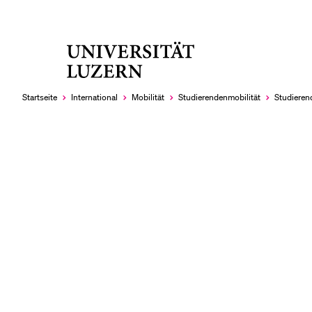
Universität
LETZTE SUCHEN
Luzern
Sie haben noch keine Suche getätigt.
Startseite
International
Mobilität
Studierendenmobilität
Studieren